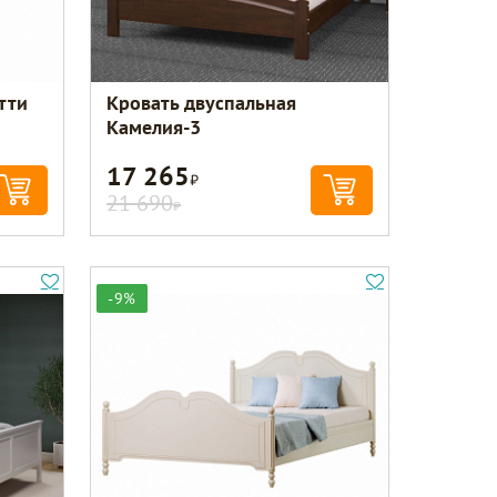
тти
Кровать двуспальная
Камелия-3
17 265
Р
21 690
Р
-9%