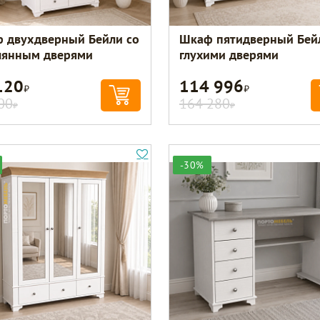
 двухдверный Бейли со
Шкаф пятидверный Бей
лянным дверями
глухими дверями
120
114 996
Р
Р
00
164 280
Р
Р
-30%