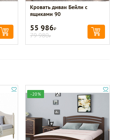
Кровать диван Бейли с
ящиками 90
55 986
Р
79 980
Р
-20%