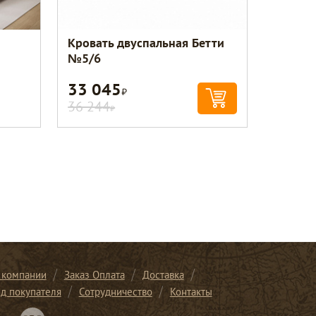
Кровать двуспальная Бетти
№5/6
33 045
Р
36 244
Р
 компании
Заказ Оплата
Доставка
ид покупателя
Сотрудничество
Контакты
Перейти в нашу группу Вконтакте