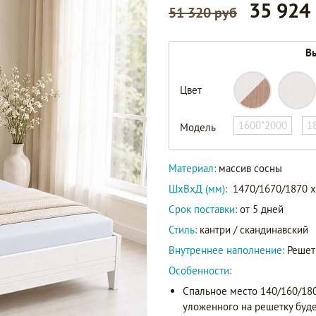
35 924
51 320 руб
Вы
Цвет
1600*2000
1
Модель
Материал:
массив сосны
ШxВxД (мм):
1470/1670/1870 x
Срок поставки:
от 5 дней
Стиль:
кантри / скандинавский
Внутреннее наполнение:
Решет
Особенности:
Спальное место 140/160/180,
уложенного на решетку будет