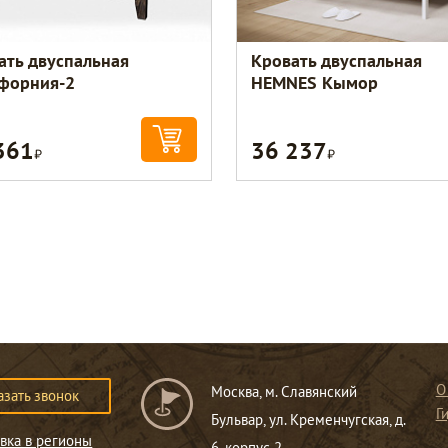
ать двуспальная
Кровать двуспальная
форния-2
HEMNES Кымор
361
36 237
Р
Р
О
Москва, м. Славянский
азать звонок
Г
Бульвар, ул. Кременчугская, д.
вка в регионы
6, корпус 2.