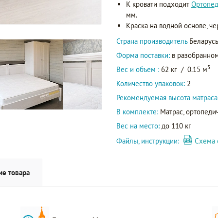
К кровати подходит
Ортопед
мм.
Краска на водной основе, ч
Страна производитель
Беларус
Форма поставки:
в разобранном
3
Вес и объем :
62 кг
/
0.15 м
Количество упаковок:
2
Рекомендуемая высота матраса
В комплекте:
Матрас, ортопедич
Вес на место:
до 110 кг
Файлы, инструкции:
Схема 
ие товара