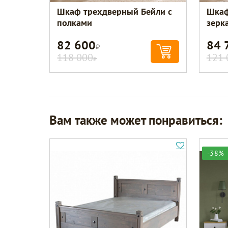
Шкаф трехдверный Бейли с
Шкаф
полками
зерк
82 600
84 
Р
118 000
121 
Р
Вам также может понравиться:
-38%