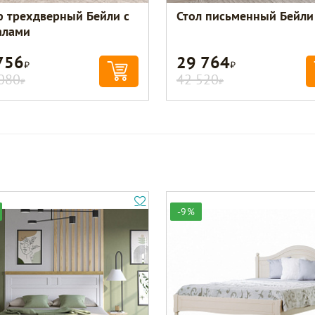
 трехдверный Бейли с
Стол письменный Бейли
алами
756
29 764
Р
Р
080
42 520
Р
Р
-9%