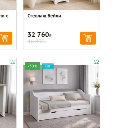
ли с
Стеллаж Бейли
32 760
Р
46 800
Р
-30%
ХИТ