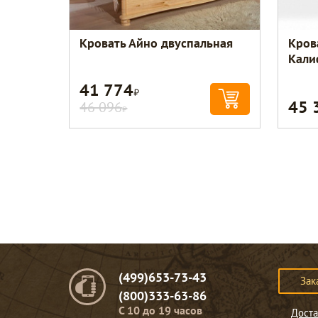
Кровать Айно двуспальная
Кров
Кали
41 774
Р
45 
46 096
Р
(499)653-73-43
Зак
(800)333-63-86
C 10 до 19 часов
Доста