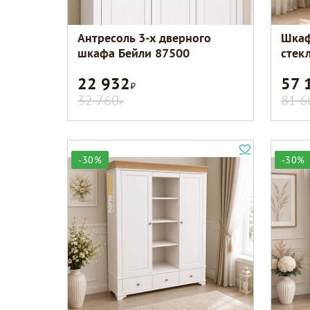
Антресоль 3-х дверного
Шкаф
шкафа Бейли 87500
стек
22 932
57 
Р
32 760
81 6
Р
-30%
-30%