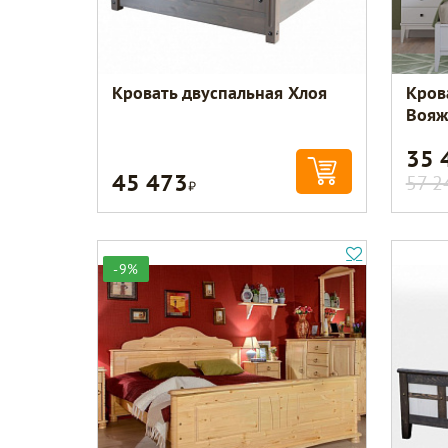
Кровать двуспальная Хлоя
Кров
Вояж
35 
45 473
Р
57 2
-9%