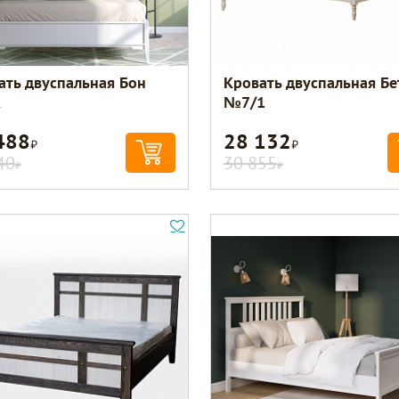
ать двуспальная Бон
Кровать двуспальная Бе
№7/1
488
28 132
Р
Р
40
30 855
Р
Р