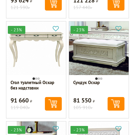
93 624
121 228
121 590
157 440
Р
Р
- 23%
- 23%
Стол туалетный Оскар
Сундук Оскар
без надставки
91 660
81 550
Р
Р
119 040
105 910
Р
Р
- 23%
- 23%