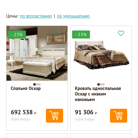
Цены:
по возрастанию
|
по уменьшению
- 23%
- 23%
Спальня Оскар
Кровать односпальная
Оскар с низким
изножьем
692 538
91 306
Р
Р
899 400
118 580
Р
Р