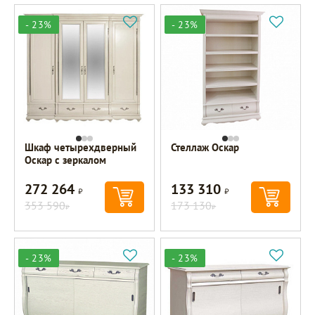
- 23%
- 23%
Шкаф четырехдверный
Стеллаж Оскар
Оскар с зеркалом
272 264
133 310
Р
Р
353 590
173 130
Р
Р
- 23%
- 23%