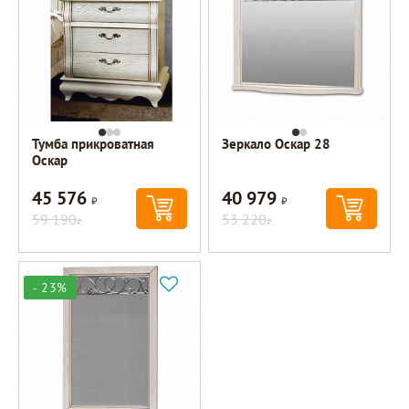
Тумба прикроватная
Зеркало Оскар 28
Оскар
45 576
40 979
Р
Р
59 190
53 220
Р
Р
- 23%