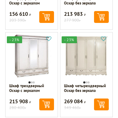
Оскар с зеркалом
Оскар без зеркала
156 610
213 983
Р
Р
203 390
277 900
Р
Р
- 23%
- 23%
Шкаф трехдверный
Шкаф четырехдверный
Оскар с зеркалом
Оскар без зеркала
215 908
269 084
Р
Р
280 400
349 460
Р
Р