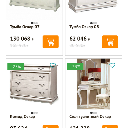
Тумба Оскар 07
Тумба Оскар 08
130 068
62 046
Р
Р
168 920
80 580
Р
Р
- 23%
- 23%
Комод Оскар
Стол туалетный Оскар
Р
Р