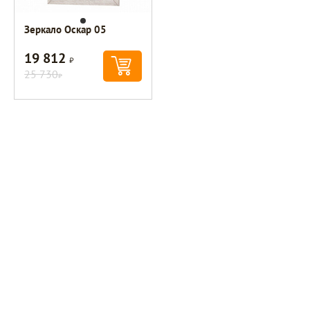
Зеркало Оскар 05
19 812
Р
25 730
Р