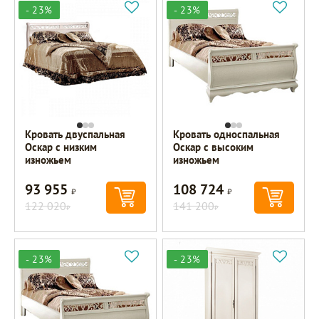
- 23%
- 23%
Кровать двуспальная
Кровать односпальная
Оскар с низким
Оскар с высоким
изножьем
изножьем
93 955
108 724
Р
Р
122 020
141 200
Р
Р
- 23%
- 23%