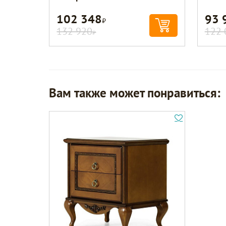
102 348
93 
Р
132 920
122 
Р
Вам также может понравиться: