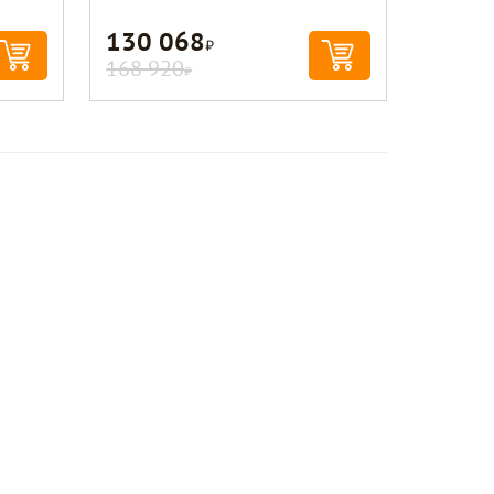
130 068
Р
168 920
Р