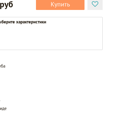
 руб
Купить
берите характеристики
уба
ь
виде