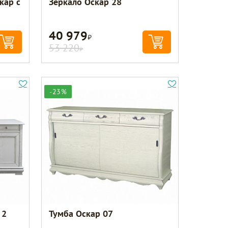
кар с
Зеркало Оскар 28
40 979
Р
53 220
Р
-23%
 2
Тумба Оскар 07