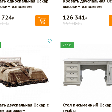
ать односпальная Оскар
Кровать двуспальная Ос
соким изножьем
высоким изножьем
 724
126 341
Р
Р
200
164 080
Р
Р
-23%
ать двуспальная Оскар с
Стол письменный Оскар
им изножьем
тумбы