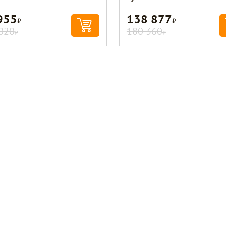
955
138 877
Р
Р
020
180 360
Р
Р