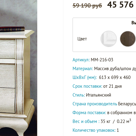
45 576
59 190 руб
Вы
Цвет
Артикул:
ММ-216-03
Материал:
Массив дуба/шпон д
ШxВxГ (мм):
613 x 699 x 460
Срок поставки:
от 21 дня
Стиль:
Итальянский
Страна производитель
Беларус
Форма поставки:
в собранном 
3
Вес и объем :
35 кг
/
0.22 м
Количество упаковок:
1