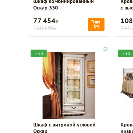
Шкаф комбинированный
Кров
Оскар 330
с вы
77 454
108
Р
100 590
141 
Р
-23%
-23%
Шкаф с витриной угловой
Кров
Оскар
низк