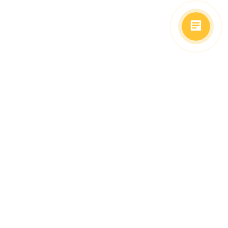
(499)653-73-43
(800)333-63-86
C 10 до 19 часов
Заказать звонок
Доставка в регионы
Москва, м. Славянский Бульвар, ул. Кременчугская,
д. 6, корпус 2.
О компании
Заказ Оплата
Доставка
Гид покупателя
Сотрудничество