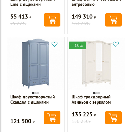
Line с ящиками
антресолью
55 413
149 310
Р
Р
79 274
163 761
Р
Р
- 10%
Шкаф двухстворчатый
Шкаф трехдверный
Скандия с ящиками
Авиньон с зеркалом
135 225
Р
121 500
Р
150 250
Р