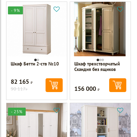
- 9%
Шкаф Бетти 2-ств №10
Шкаф трехстворчатый
Скандия без ящиков
82 165
Р
156 000
90 117
Р
Р
- 25%