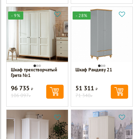
- 9%
- 28%
Шкаф трехстворчатый
Шкаф Рандеву 21
Грета №1
96 735
51 311
Р
Р
106 097
71 340
Р
Р