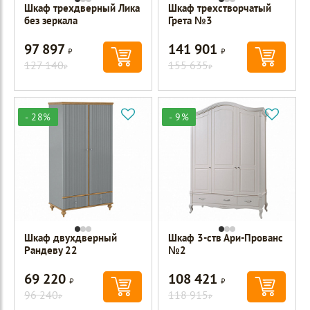
Шкаф трехдверный Лика
Шкаф трехстворчатый
без зеркала
Грета №3
97 897
141 901
Р
Р
127 140
155 635
Р
Р
- 28%
- 9%
Шкаф двухдверный
Шкаф 3-ств Ари-Прованс
Рандеву 22
№2
69 220
108 421
Р
Р
96 240
118 915
Р
Р