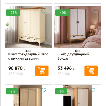
- 25%
- 40%
Шкаф трехдверный Лебо
Шкаф двухдверный
с глухими дверями
Бридж
96 870
53 496
Р
Р
129 160
89 160
Р
Р
- 9%
- 9%