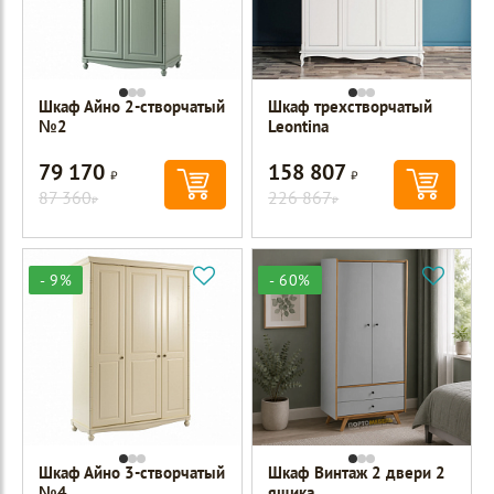
Шкаф Айно 2-створчатый
Шкаф трехстворчатый
№2
Leontina
79 170
158 807
Р
Р
87 360
226 867
Р
Р
- 9%
- 60%
Шкаф Айно 3-створчатый
Шкаф Винтаж 2 двери 2
№4
ящика