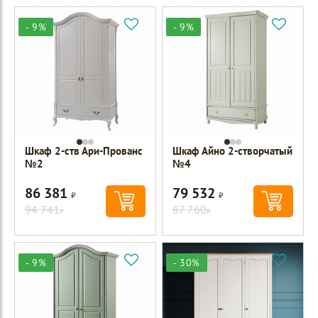
- 9%
- 9%
Шкаф 2-ств Ари-Прованс
Шкаф Айно 2-створчатый
№2
№4
86 381
79 532
Р
Р
94 741
87 760
Р
Р
- 9%
- 30%