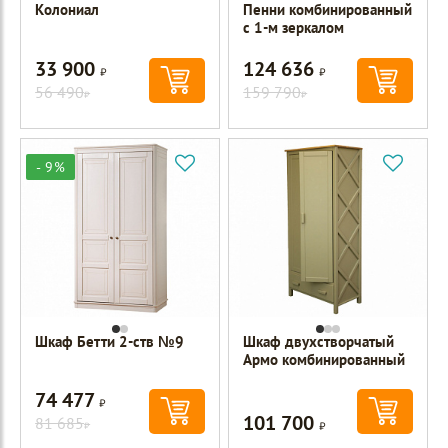
Колониал
Пенни комбинированный
с 1-м зеркалом
33 900
124 636
Р
Р
56 490
159 790
Р
Р
- 9%
Шкаф Бетти 2-ств №9
Шкаф двухстворчатый
Армо комбинированный
74 477
Р
101 700
81 685
Р
Р