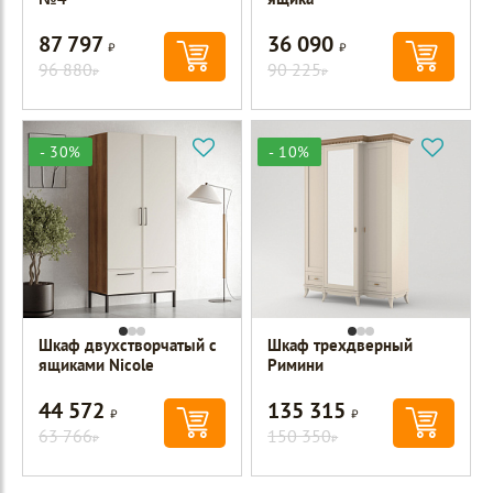
87 797
36 090
Р
Р
96 880
90 225
Р
Р
- 30%
- 10%
Шкаф двухстворчатый с
Шкаф трехдверный
ящиками Nicole
Римини
44 572
135 315
Р
Р
63 766
150 350
Р
Р