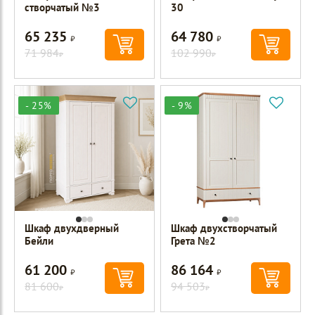
створчатый №3
30
65 235
64 780
Р
Р
71 984
102 990
Р
Р
- 25%
- 9%
Шкаф двухдверный
Шкаф двухстворчатый
Бейли
Грета №2
61 200
86 164
Р
Р
81 600
94 503
Р
Р