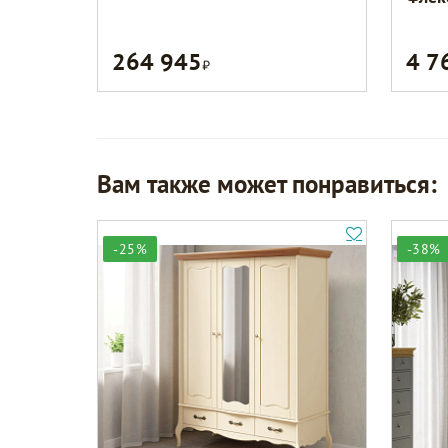
264 945
4 7
Р
Вам также может понравиться:
-25%
-38%