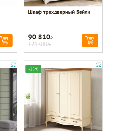
Шкаф трехдверный Бейли
90 810
Р
121 080
Р
-25%