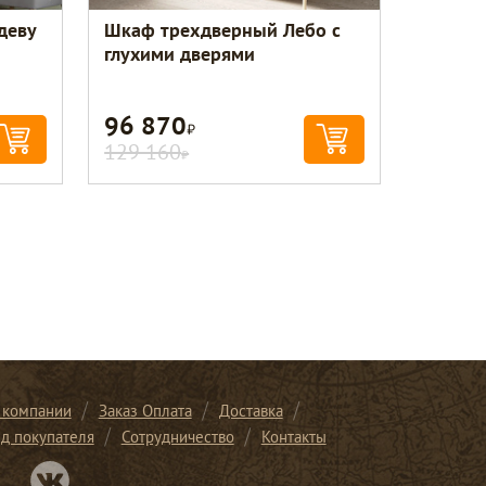
деву
Шкаф трехдверный Лебо с
глухими дверями
96 870
Р
129 160
Р
 компании
Заказ Оплата
Доставка
ид покупателя
Сотрудничество
Контакты
Перейти в нашу группу Вконтакте