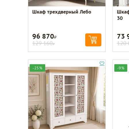
Шкаф трехдверный Лебо
Шкаф
30
96 870
73 
Р
129 160
120 
Р
-25%
-9%