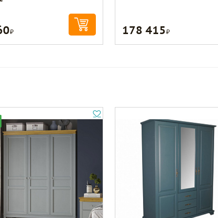
60
178 415
Р
Р