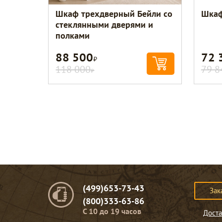
Шкаф трехдверный Бейли со
Шкаф
стеклянными дверями и
полками
88 500
72 
Р
118 000
79 8
Р
(499)653-73-43
Зак
(800)333-63-86
C 10 до 19 часов
Доста