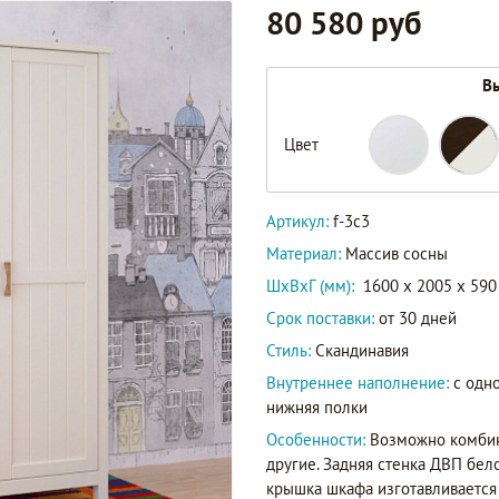
80 580 руб
Вы
Цвет
f-
Артикул
3c3
Артикул:
f-3c3
Материал:
Массив сосны
ШxВxГ (мм):
1600 x 2005 x 590
Срок поставки:
от 30 дней
Стиль:
Скандинавия
Внутреннее наполнение:
с одн
нижняя полки
Особенности:
Возможно комбини
другие. Задняя стенка ДВП бело
крышка шкафа изготавливается и