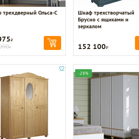
 трехдверный Ольса-С
Шкаф трехстворчатый
Брусно с ящиками и
зеркалом
975
Р
152 100
Р
090
Р
-28%