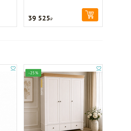
39 525
Р
-25%