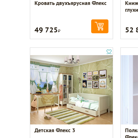
Кровать двухъярусная Флекс
Книж
глух
49 725
52 
Р
Детская Флекс 3
Полк
Флек