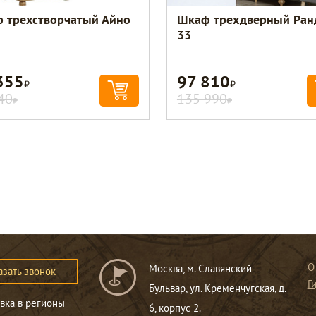
 трехстворчатый Айно
Шкаф трехдверный Ран
33
355
97 810
Р
Р
40
135 990
Р
Р
О
Москва, м. Славянский
азать звонок
Г
Бульвар, ул. Кременчугская, д.
вка в регионы
6, корпус 2.