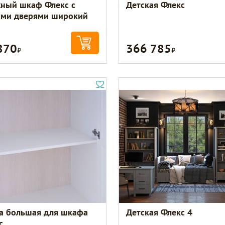
ный шкаф Флекс с
Детская Флекс
ими дверями широкий
870
366 785
Р
Р
а большая для шкафа
Детская Флекс 4
с