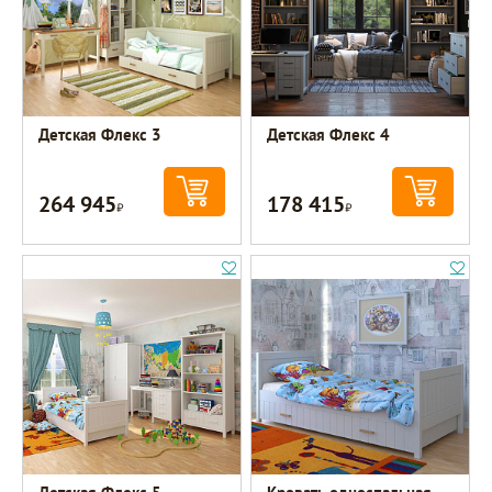
Детская Флекс 3
Детская Флекс 4
264 945
178 415
Р
Р