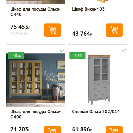
Шкаф для посуды Ольса-
Шкаф Викинг 03
С 440
75 453
Р
43 764
122 490
Р
Р
-38%
-40%
Шкаф для посуды Ольса-
Стеллаж Ольса 202/014
С 400
71 203
61 896
Р
Р