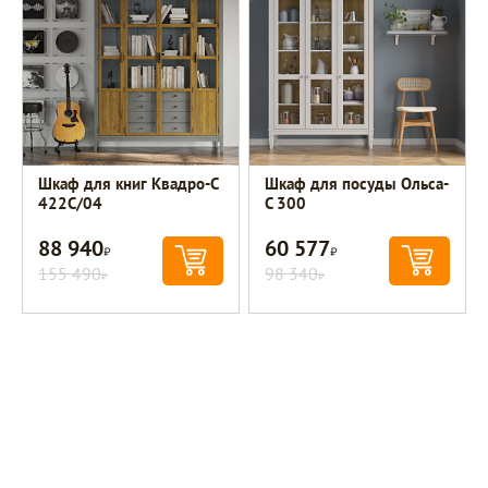
Шкаф для книг Квадро-С
Шкаф для посуды Ольса-
422С/04
С 300
88 940
60 577
Р
Р
155 490
98 340
Р
Р