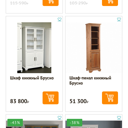
115 590
103 290
Р
Р
Шкаф книжный Брусно
Шкаф-пенал книжный
Брусно
83 800
51 300
Р
Р
-43%
-38%