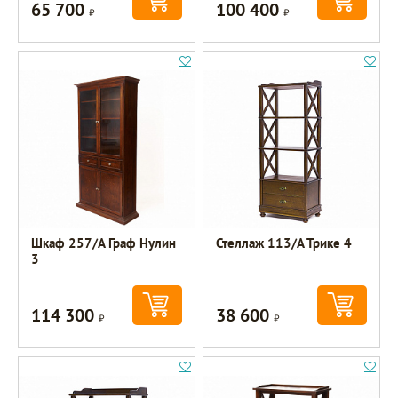
65 700
100 400
Р
Р
Шкаф 257/А Граф Нулин
Стеллаж 113/А Трике 4
3
114 300
38 600
Р
Р