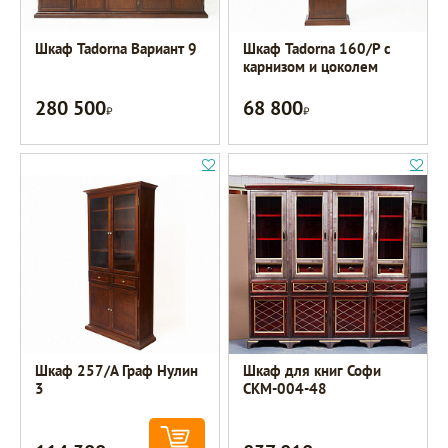
Шкаф Tadorna Вариант 9
Шкаф Tadorna 160/Р с
карнизом и цоколем
280 500
68 800
Р
Р
Шкаф 257/А Граф Нулин
Шкаф для книг Софи
3
СКМ-004-48