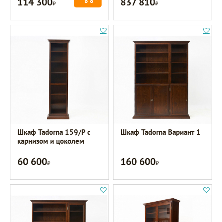
114 300
837 810
Р
Р
Шкаф Tadorna 159/Р с
Шкаф Tadorna Вариант 1
карнизом и цоколем
60 600
160 600
Р
Р