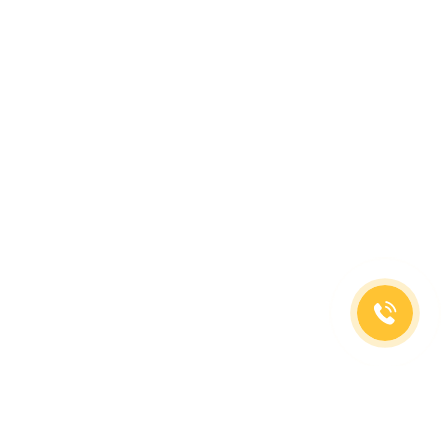
(499)653-73-43
(800)333-63-86
C 10 до 19 часов