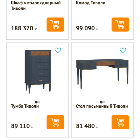
Шкаф четырехдверный
Комод Тиволи
Тиволи
188 370
99 090
Р
Р
Тумба Тиволи
Стол письменный Тиволи
89 110
81 480
Р
Р