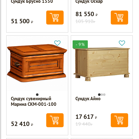
Сундук Брусно 1550
Сундук Оскар
81 550
Р
51 500
Р
105 910
Р
- 9%
Сундук сувенирный
Сундук Айно
Марина СКМ-001-100
17 617
Р
52 410
Р
19 440
Р