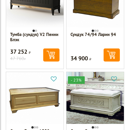
Тумба (сундук) V2 Пенни
Сундук 74/94 Ларин 94
Блэк
37 252
Р
34 900
47 760
Р
Р
- 23%