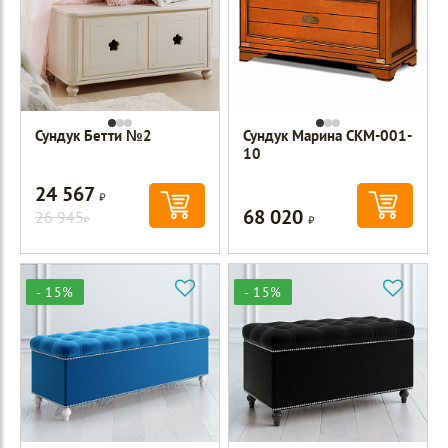
Сундук Бетти №2
Сундук Марина СКМ-001-
10
24 567
Р
68 020
26 945
Р
Р
- 15%
- 15%