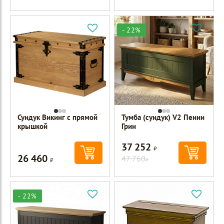
- 22%
Сундук Викинг с прямой
Тумба (сундук) V2 Пенни
крышкой
Грин
37 252
Р
26 460
Р
47 760
Р
- 22%