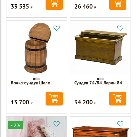
33 535
26 460
Р
Р
Бочка-сундук Шале
Сундук 74/84 Ларин 84
13 700
34 200
Р
Р
- 9%