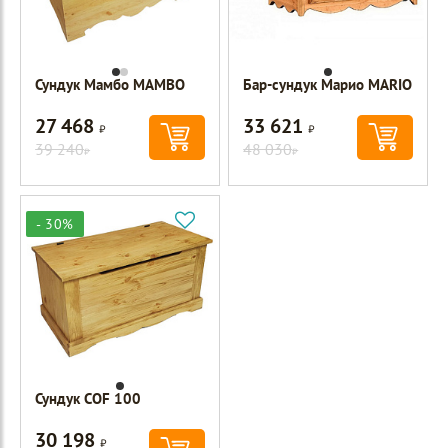
Сундук Мамбо MAMBO
Бар-сундук Марио MARIO
27 468
33 621
Р
Р
39 240
48 030
Р
Р
- 30%
Сундук COF 100
30 198
Р