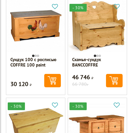
- 30%
Сундук 100 с росписью
Скамья-сундук
COFFRE 100 paint
ВАNCCOFFRE
46 746
Р
30 120
Р
66 780
Р
- 30%
- 30%