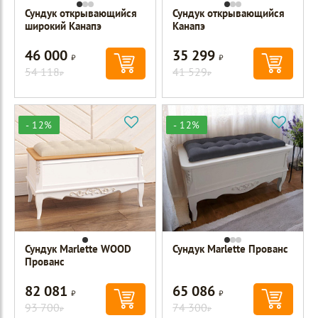
Сундук открывающийся
Сундук открывающийся
широкий Канапэ
Канапэ
46 000
35 299
Р
Р
54 118
41 529
Р
Р
- 12%
- 12%
Сундук Marlette WOOD
Сундук Marlette Прованс
Прованс
82 081
65 086
Р
Р
93 700
74 300
Р
Р