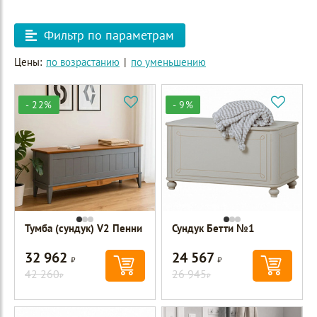
Фильтр по параметрам
Цены:
по возрастанию
|
по уменьшению
- 22%
- 9%
Тумба (сундук) V2 Пенни
Сундук Бетти №1
32 962
24 567
Р
Р
42 260
26 945
Р
Р