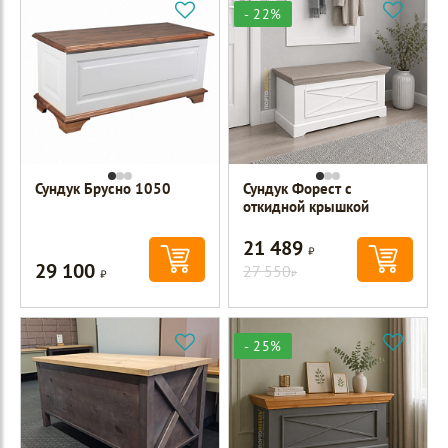
- 22%
Сундук Брусно 1050
Сундук Форест с
откидной крышкой
21 489
Р
29 100
Р
27 550
Р
- 25%