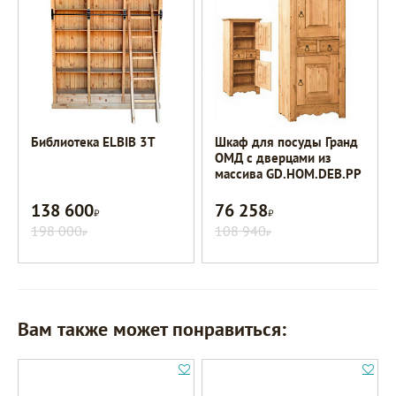
Библиотека ELBIB 3Т
Шкаф для посуды Гранд
ОМД с дверцами из
массива GD.HOM.DEB.PP
138 600
76 258
Р
Р
198 000
108 940
Р
Р
Вам также может понравиться: