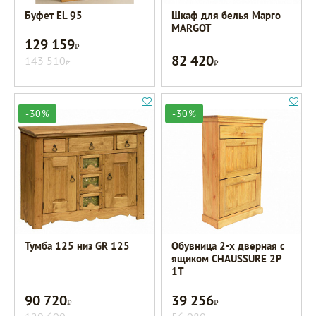
Буфет EL 95
Шкаф для белья Марго
MARGOT
129 159
Р
82 420
143 510
Р
Р
-30%
-30%
Тумба 125 низ GR 125
Обувница 2-х дверная с
ящиком CHAUSSURE 2P
1T
90 720
39 256
Р
Р