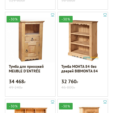
129 600
56 080
Р
Р
-30%
-30%
Тумба для прихожей
Тумба МОНТА 84 без
MEUBLE D'ENTRÉE
дверей BIBMONTA 84
34 468
32 760
Р
Р
49 240
46 800
Р
Р
-30%
-30%