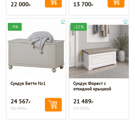
22 000
13 700
Р
Р
-9%
-22%
Сундук Бетти №1
Сундук Форест с
откидной крышкой
24 567
21 489
Р
Р
26 945
27 550
Р
Р