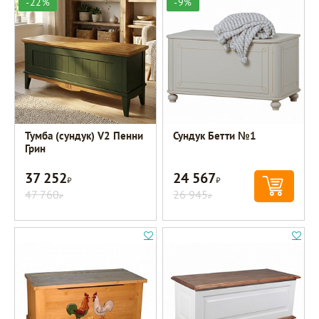
-22%
-9%
Тумба (сундук) V2 Пенни
Сундук Бетти №1
Грин
37 252
24 567
Р
Р
47 760
26 945
Р
Р