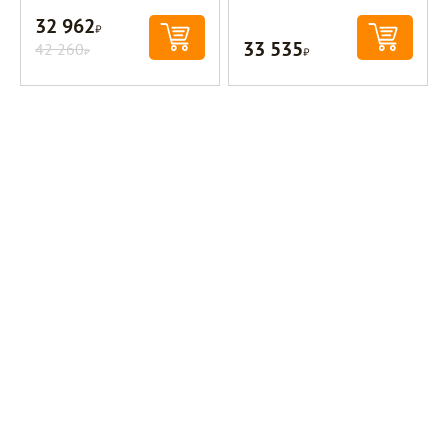
32 962
Р
33 535
42 260
Р
Р