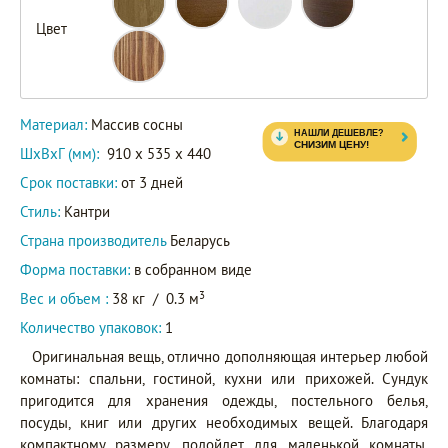
Цвет
Материал:
Массив сосны
ШxВxГ (мм):
910 x 535 x 440
Срок поставки:
от 3 дней
Стиль:
Кантри
Страна производитель
Беларусь
Форма поставки:
в собранном виде
3
Вес и объем :
38 кг
/
0.3 м
Количество упаковок:
1
Оригинальная вещь, отлично дополняющая интерьер любой
комнаты: спальни, гостиной, кухни или прихожей. Сундук
пригодится для хранения одежды, постельного белья,
посуды, книг или других необходимых вещей. Благодаря
компактному размеру, подойдет для маленькой комнаты.