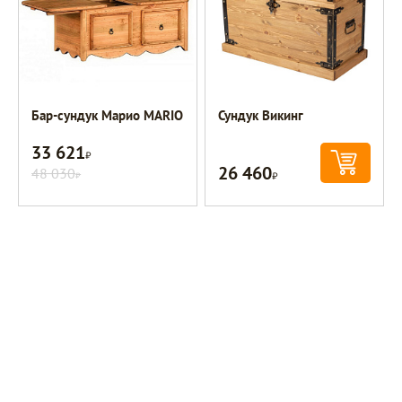
Бар-сундук Марио MARIO
Сундук Викинг
33 621
Р
26 460
48 030
Р
Р