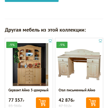
Другая мебель из этой коллекции:
-9%
-9%
Сервант Айно 3-дверный
Стол письменный Айно
77 357
42 876
Р
Р
85 360
47 312
Р
Р