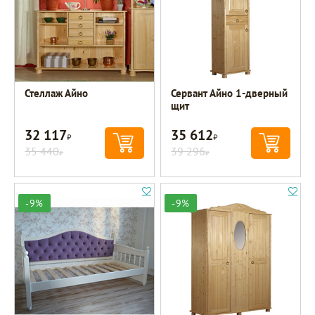
Стеллаж Айно
Сервант Айно 1-дверный
щит
32 117
35 612
Р
Р
35 440
39 296
Р
Р
-9%
-9%