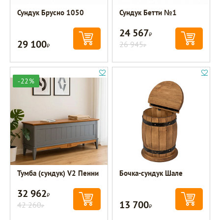
Сундук Брусно 1050
Сундук Бетти №1
24 567
Р
29 100
Р
26 945
Р
-22%
Тумба (сундук) V2 Пенни
Бочка-сундук Шале
32 962
Р
13 700
42 260
Р
Р