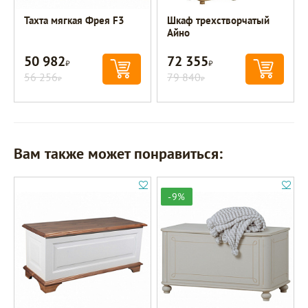
Тахта мягкая Фрея F3
Шкаф трехстворчатый
Айно
50 982
72 355
Р
Р
56 256
79 840
Р
Р
Вам также может понравиться:
-9%