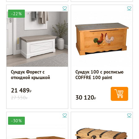
-22%
Сундук Форест с
Сундук 100 с росписью
откидной крышкой
COFFRE 100 paint
21 489
Р
30 120
27 550
Р
Р
-30%