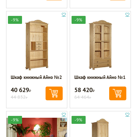
-9%
-9%
Шкаф книжный Айно №2
Шкаф книжный Айно №1
40 629
58 420
Р
Р
44 832
64 464
Р
Р
-9%
-9%