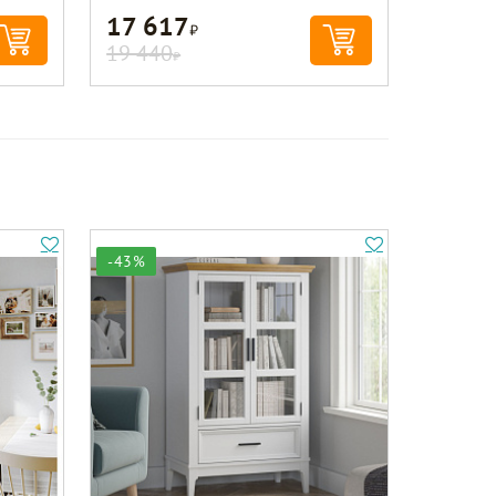
17 617
Р
19 440
Р
-43%