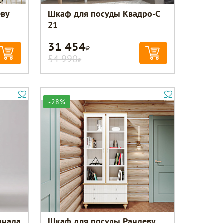
еву
Шкаф для посуды Квадро-С
21
31 454
Р
54 990
Р
-28%
анада
Шкаф для посуды Рандеву