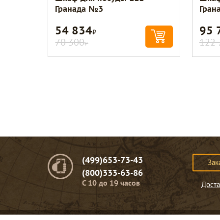
Гранада №3
Гран
54 834
95 
Р
70 300
122 
Р
(499)653-73-43
Зак
(800)333-63-86
C 10 до 19 часов
Доста
© Портомебель. 2009-2026 год.
Мебель из массива дерева
.