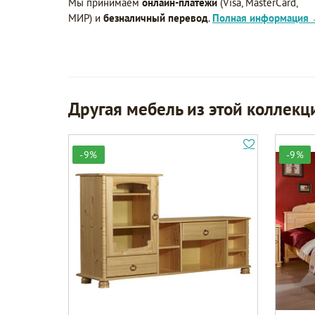
Мы принимаем
онлайн-платежи
(Visa, MasterCard,
МИР) и
безналичный перевод
.
Полная информация
Другая мебель из этой коллекц
-9%
-9%