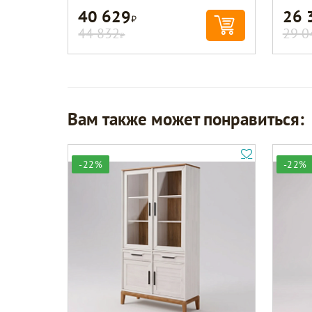
40 629
26 
Р
44 832
29 0
Р
Вам также может понравиться:
-22%
-22%