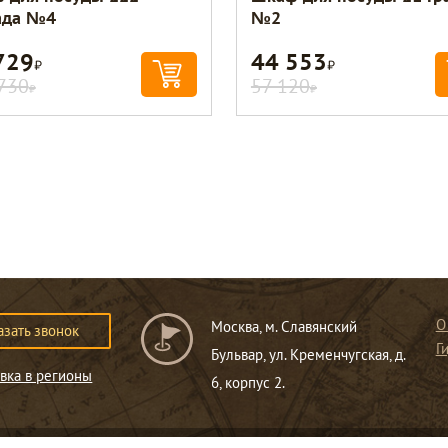
ада №4
№2
729
44 553
Р
Р
730
57 120
Р
Р
О
Москва, м. Славянский
азать звонок
Г
Бульвар, ул. Кременчугская, д.
вка в регионы
6, корпус 2.