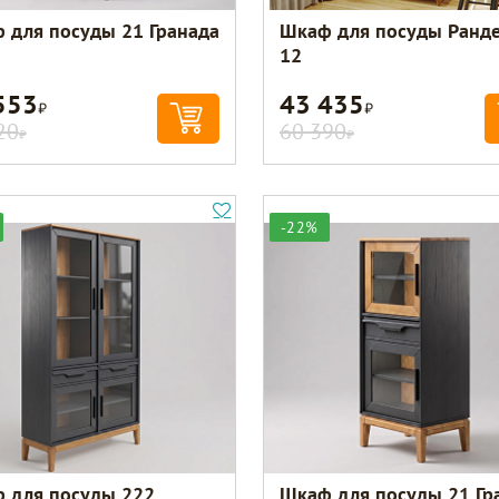
 для посуды 21 Гранада
Шкаф для посуды Ранд
12
553
43 435
Р
Р
20
60 390
Р
Р
-22%
 для посуды 222
Шкаф для посуды 21 Гр