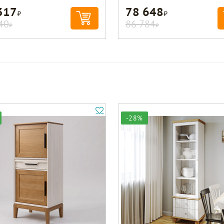
317
78 648
Р
Р
40
86 784
Р
Р
-28%