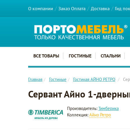
О компании
Заказ Оплата
Доставка
Гид по
Главное меню сайта
ВСЕ ТОВАРЫ
ГОСТИНЫЕ
СПАЛЬНИ
Главная
Гостиные
Гостиная АЙНО РЕТРО
Сер
Сервант Айно 1-дверны
Производитель:
Тимберика
Коллекция:
Айно Ретро