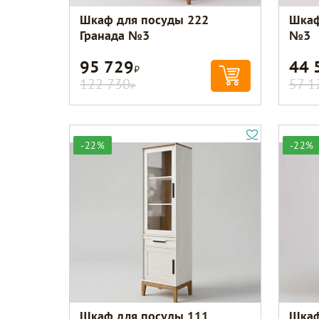
Шкаф для посуды 222
Шкаф
Гранада №3
№3
95 729
44 
Р
122 730
57 1
Р
-22%
-22%
Шкаф для посуды 111
Шкаф