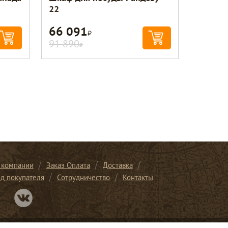
22
66 091
Р
91 890
Р
 компании
Заказ Оплата
Доставка
ид покупателя
Сотрудничество
Контакты
Перейти в нашу группу Вконтакте