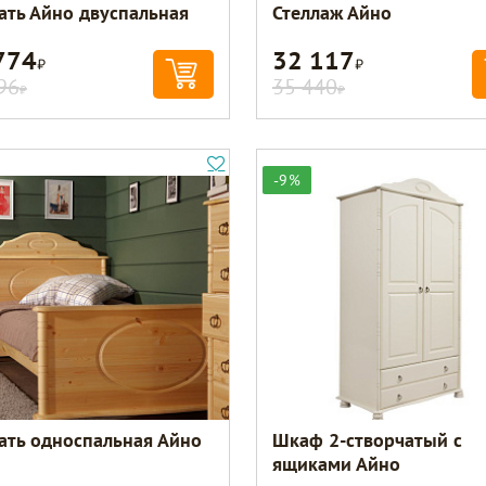
ать Айно двуспальная
Стеллаж Айно
774
32 117
Р
Р
96
35 440
Р
Р
-9%
ать односпальная Айно
Шкаф 2-створчатый с
ящиками Айно