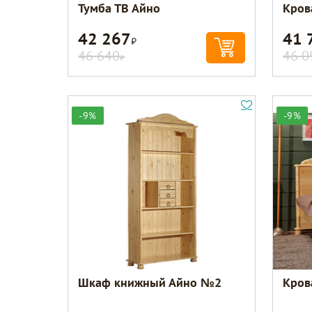
Тумба ТВ Айно
Кров
42 267
41 
Р
46 640
46 0
Р
-9%
-9%
Шкаф книжный Айно №2
Кров