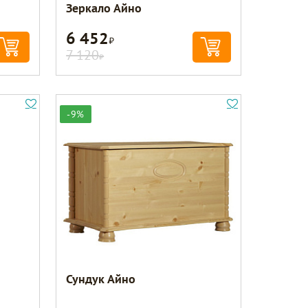
Зеркало Айно
6 452
Р
7 120
Р
-9%
Сундук Айно