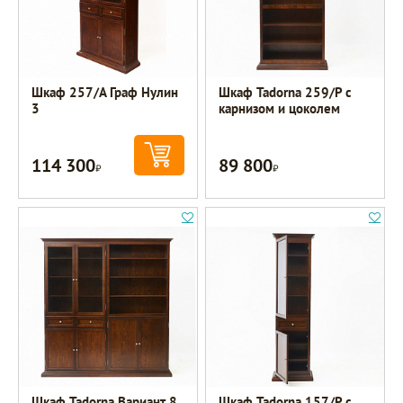
Шкаф 257/А Граф Нулин
Шкаф Tadorna 259/Р с
3
карнизом и цоколем
114 300
89 800
Р
Р
Шкаф Tadorna Вариант 8
Шкаф Tadorna 157/Р с