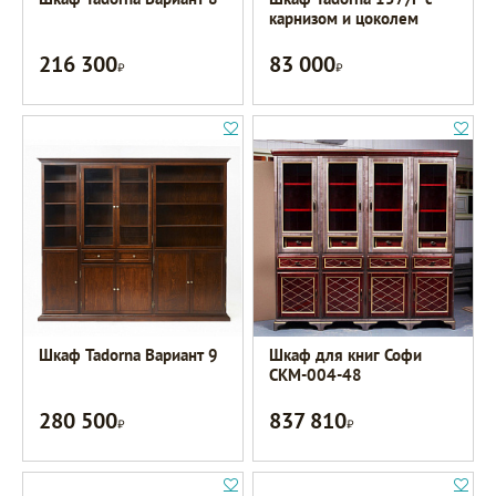
карнизом и цоколем
216 300
83 000
Р
Р
Шкаф Tadorna Вариант 9
Шкаф для книг Софи
СКМ-004-48
280 500
837 810
Р
Р