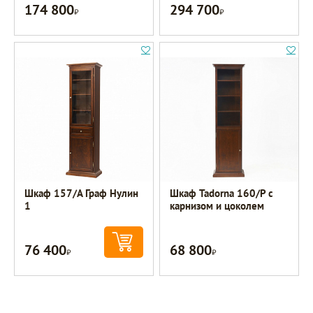
174 800
294 700
Р
Р
Шкаф 157/А Граф Нулин
Шкаф Tadorna 160/Р с
1
карнизом и цоколем
76 400
68 800
Р
Р