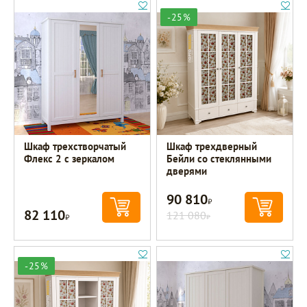
-25%
Шкаф трехстворчатый
Шкаф трехдверный
Флекс 2 с зеркалом
Бейли со стеклянными
дверями
90 810
Р
82 110
Р
121 080
Р
-25%