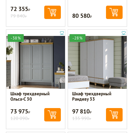
72 355
Р
80 580
79 840
Р
Р
-38%
-28%
Шкаф трехдверный
Шкаф трехдверный
Ольса-С 30
Рандеву 33
73 975
97 810
Р
Р
120 090
135 990
Р
Р