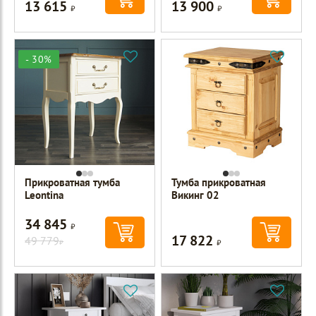
13 615
13 900
Р
Р
- 30%
Прикроватная тумба
Тумба прикроватная
Leontina
Викинг 02
34 845
Р
17 822
49 779
Р
Р