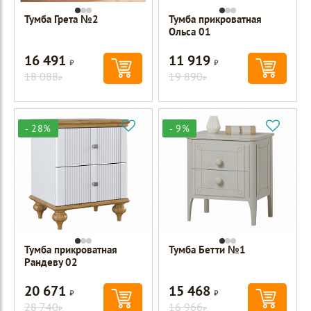
Тумба Грета №2
Тумба прикроватная
Ольса 01
16 491
11 919
Р
Р
18 088
19 890
Р
Р
- 28%
- 9%
Тумба прикроватная
Тумба Бетти №1
Рандеву 02
20 671
15 468
Р
Р
28 740
16 966
Р
Р