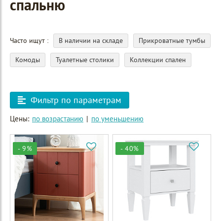
спальню
Часто ищут
В наличии на складе
Прикроватные тумбы
Комоды
Туалетные столики
Коллекции спален
Фильтр по параметрам
Цены:
по возрастанию
|
по уменьшению
- 9%
- 40%