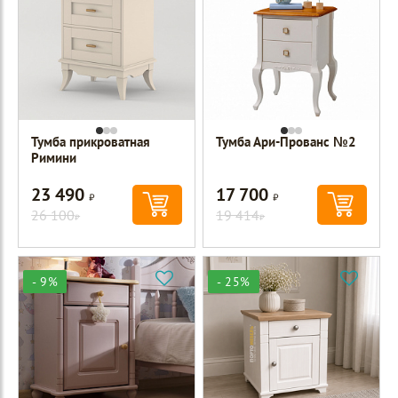
Тумба прикроватная
Тумба Ари-Прованс №2
Римини
23 490
17 700
Р
Р
26 100
19 414
Р
Р
- 9%
- 25%