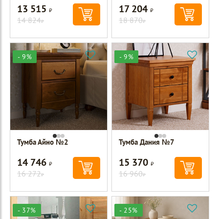
13 515
17 204
Р
Р
14 824
18 870
Р
Р
- 9%
- 9%
Тумба Айно №2
Тумба Дания №7
14 746
15 370
Р
Р
16 272
16 960
Р
Р
- 37%
- 25%