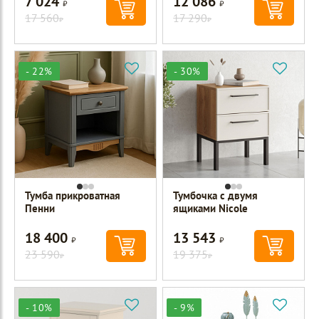
7 024
12 086
Р
Р
17 560
17 290
Р
Р
- 22%
- 30%
Тумба прикроватная
Тумбочка с двумя
Пенни
ящиками Nicole
18 400
13 543
Р
Р
23 590
19 375
Р
Р
- 10%
- 9%