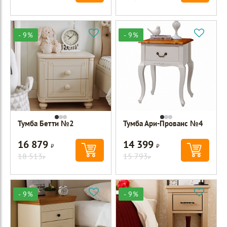
- 9%
- 9%
Тумба Бетти №2
Тумба Ари-Прованс №4
16 879
14 399
Р
Р
18 513
15 793
Р
Р
- 9%
- 9%