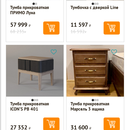
Тумба прикроватная
Тумбочка с дверкой Line
ПРИМО Луна
57 999
11 597
Р
Р
68 235
16 592
Р
Р
Тумба прикроватная
Тумба прикроватная
ICON’S РВ 401
Марсель 3 ящика
27 352
31 600
Р
Р