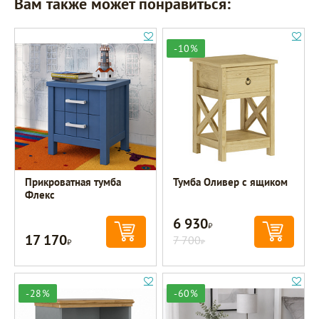
Вам также может понравиться:
-10%
Прикроватная тумба
Тумба Оливер с ящиком
Флекс
6 930
Р
17 170
Р
7 700
Р
-28%
-60%