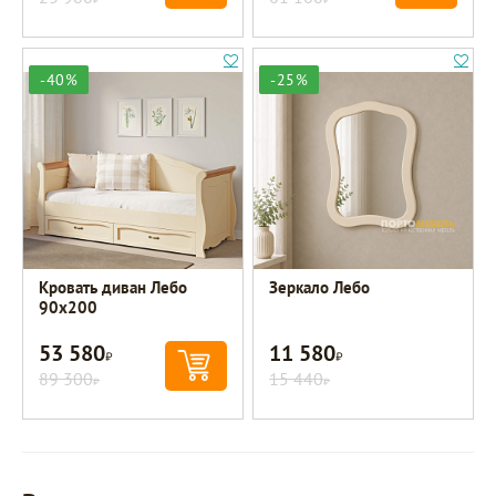
-40%
-25%
Кровать диван Лебо
Зеркало Лебо
90х200
53 580
11 580
Р
Р
89 300
15 440
Р
Р