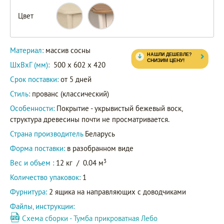
Цвет
55705
Артикул
60705
Материал:
массив сосны
ШxВxГ (мм):
500 x 602 x 420
Срок поставки:
от 5 дней
Стиль:
прованс (классический)
Особенности:
Покрытие - укрывистый бежевый воск,
структура древесины почти не просматривается.
Страна производитель
Беларусь
Форма поставки:
в разобранном виде
3
Вес и объем :
12 кг
/
0.04 м
Количество упаковок:
1
Фурнитура:
2 ящика на направляющих с доводчиками
Файлы, инструкции:
Схема сборки - Тумба прикроватная Лебо