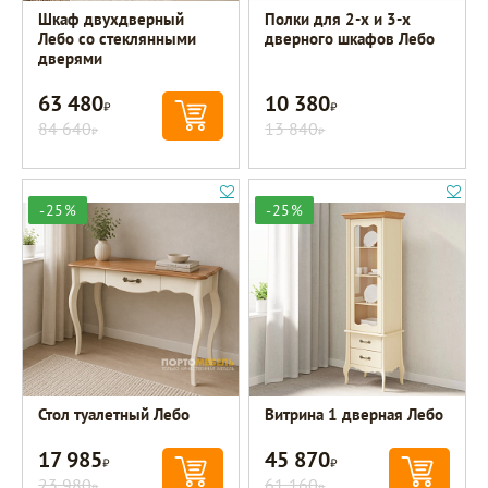
Шкаф двухдверный
Полки для 2-х и 3-х
Лебо со стеклянными
дверного шкафов Лебо
дверями
63 480
10 380
Р
Р
84 640
13 840
Р
Р
-25%
-25%
Стол туалетный Лебо
Витрина 1 дверная Лебо
17 985
45 870
Р
Р
23 980
61 160
Р
Р