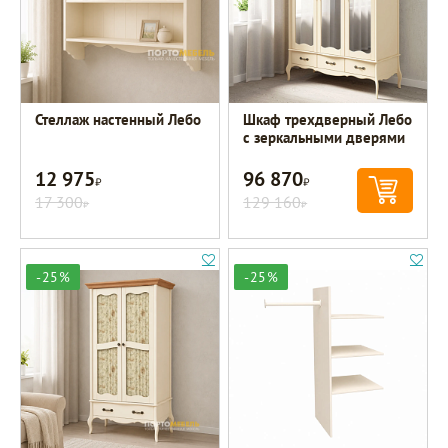
Стеллаж настенный Лебо
Шкаф трехдверный Лебо
с зеркальными дверями
12 975
96 870
Р
Р
17 300
129 160
Р
Р
-25%
-25%