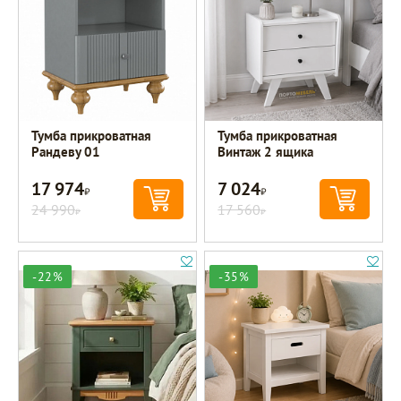
Тумба прикроватная
Тумба прикроватная
Рандеву 01
Винтаж 2 ящика
17 974
7 024
Р
Р
24 990
17 560
Р
Р
-22%
-35%