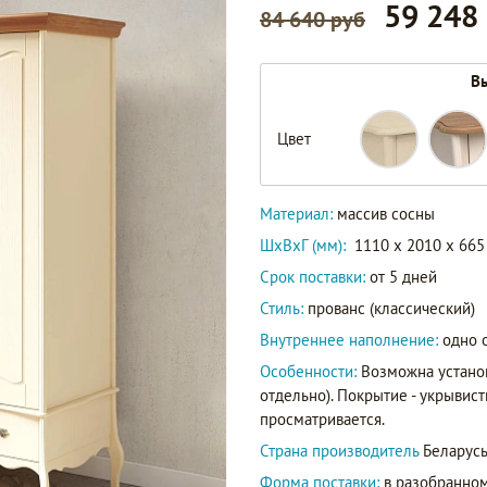
59 248
84 640 руб
Вы
Цвет
55702
Артикул
60702
Материал:
массив сосны
ШxВxГ (мм):
1110 x 2010 x 665
Срок поставки:
от 5 дней
Стиль:
прованс (классический)
Внутреннее наполнение:
одно 
Особенности:
Возможна устано
отдельно). Покрытие - укрывис
просматривается.
Страна производитель
Беларус
Форма поставки:
в разобранном