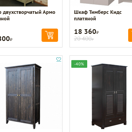
 двухстворчатый Армо
Шкаф Тимберс Кидс
яной
платяной
18 360
Р
800
Р
20 400
Р
-40%