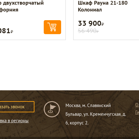
 двухстворчатый
Шкаф Рауна 21-180
форния
Колониал
33 900
Р
081
Р
56 490
Р
О
Москва, м. Славянский
азать звонок
Г
Бульвар, ул. Кременчугская, д.
вка в регионы
6, корпус 2.