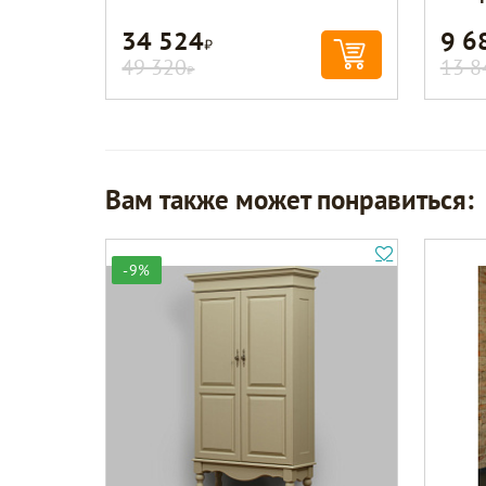
34 524
9 6
Р
49 320
13 8
Р
Вам также может понравиться:
-9%