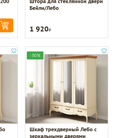
х200
Штора для стеклянной двери
Бейли/Лебо
1 920
Р
-30%
бо
Шкаф трехдверный Лебо с
зеркальными дверями