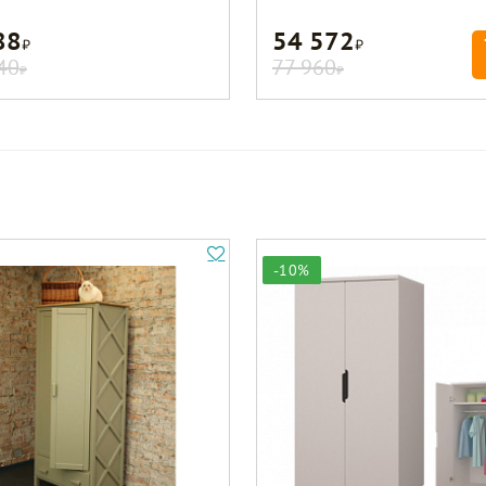
88
54 572
Р
Р
40
77 960
Р
Р
-10%