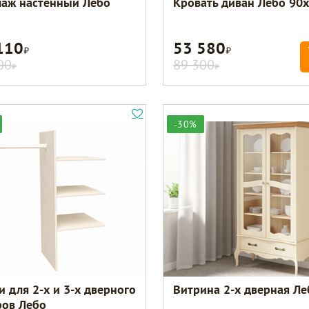
лаж настенный Лебо
Кровать диван Лебо 90
110
53 580
Р
Р
00
89 300
Р
Р
-30%
и для 2-х и 3-х дверного
Витрина 2-х дверная Ле
ов Лебо