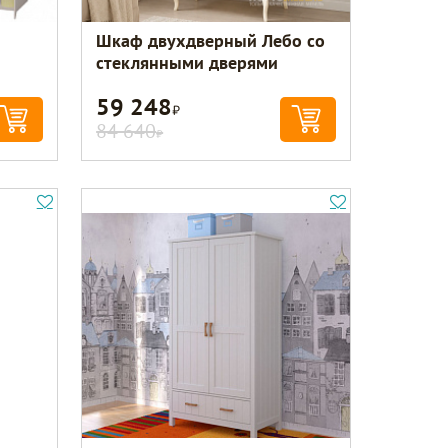
Шкаф двухдверный Лебо со
стеклянными дверями
59 248
Р
84 640
Р