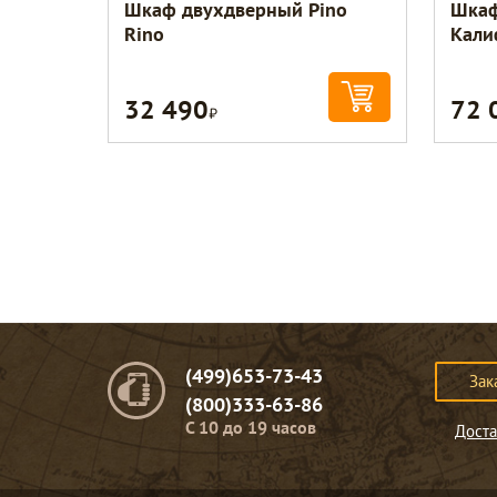
Шкаф двухдверный Pino
Шкаф
Rino
Кали
32 490
72 
Р
(499)653-73-43
Зак
(800)333-63-86
C 10 до 19 часов
Доста