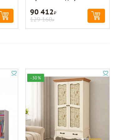
90 412
Р
129 160
Р
-30%