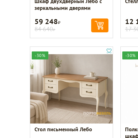
Шкаф двухдверный Лебо с
Стел
зеркальными дверями
59 248
12 
Р
84 640
17 3
Р
-30%
-30%
Стол письменный Лебо
Полк
шкаф