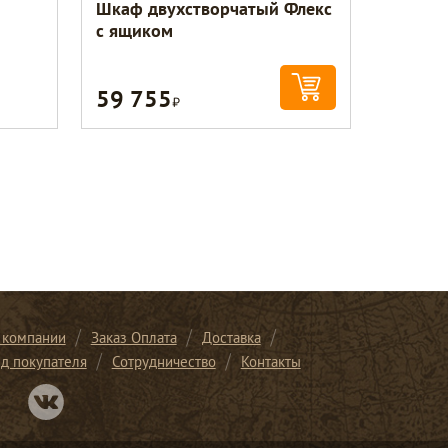
Шкаф двухстворчатый Флекс
с ящиком
59 755
Р
 компании
Заказ Оплата
Доставка
ид покупателя
Сотрудничество
Контакты
Перейти в нашу группу Вконтакте