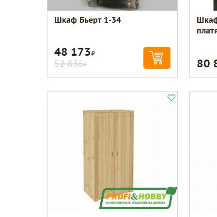
Шкаф Бьерт 1-34
Шкаф
плат
48 173
Р
80 
52 836
Р