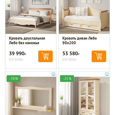
Кровать двуспальная
Кровать диван Лебо
Лебо без изножья
90х200
39 990
53 580
Р
Р
53 320
89 300
Р
Р
-70%
-25%