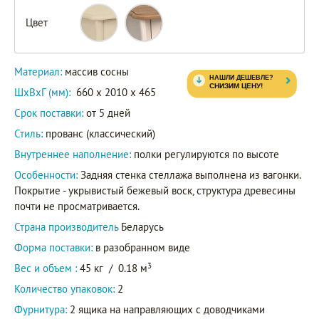
Цвет
55718
Артикул
60718
Материал:
массив сосны
ШxВxГ (мм):
660 x 2010 x 465
Срок поставки:
от 5 дней
Стиль:
прованс (классический)
Внутреннее наполнение:
полки регулируются по высоте
Особенности:
Задняя стенка стеллажа выполнена из вагонки.
Покрытие - укрывистый бежевый воск, структура древесины
почти не просматривается.
Страна производитель
Беларусь
Форма поставки:
в разобранном виде
3
Вес и объем :
45 кг
/
0.18 м
Количество упаковок:
2
Фурнитура:
2 ящика на направляющих с доводчиками