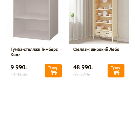
Тумба-стеллаж Тимберс
Стеллаж широкий Лебо
Кидс
9 990
48 990
Р
Р
11 100
65 320
Р
Р