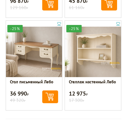
96 870
45 870
Р
Р
129 160
61 160
Р
Р
-25%
-25%
Стол письменный Лебо
Стеллаж настенный Лебо
36 990
12 975
Р
Р
49 320
17 300
Р
Р