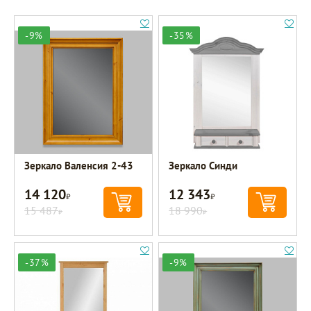
-9%
-35%
Зеркало Валенсия 2-43
Зеркало Синди
14 120
12 343
Р
Р
15 487
18 990
Р
Р
-37%
-9%