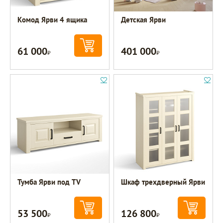
Комод Ярви 4 ящика
Детская Ярви
61 000
401 000
Р
Р
Тумба Ярви под TV
Шкаф трехдверный Ярви
53 500
126 800
Р
Р