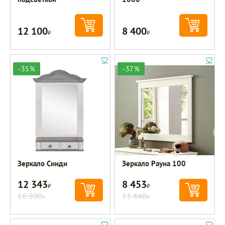
12 100
8 400
Р
Р
-35%
-37%
Зеркало Синди
Зеркало Рауна 100
12 343
8 453
Р
Р
18 990
13 440
Р
Р