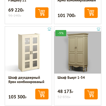
Рандеву 22
Армо комбинированный
69 220
Р
101 700
96 240
Р
Р
-9%
Шкаф двухдверный
Шкаф Бьерт 1-34
Ярви комбинированый
48 173
Р
103 300
Р
52 836
Р