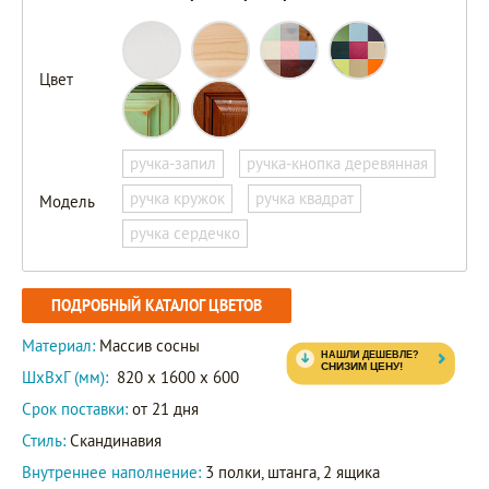
Цвет
ручка-запил
ручка-кнопка деревянная
ручка кружок
ручка квадрат
Модель
ручка сердечко
ПОДРОБНЫЙ КАТАЛОГ ЦВЕТОВ
Материал:
Массив сосны
ШxВxГ (мм):
820 x 1600 x 600
Срок поставки:
от 21 дня
Стиль:
Скандинавия
Внутреннее наполнение:
3 полки, штанга, 2 ящика