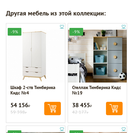
Другая мебель из этой коллекции:
-9%
-9%
Шкаф 2-ств Тимберика
Стеллаж Тимберика Кидс
Кидс №4
№19
54 156
38 455
Р
Р
59 398
42 177
Р
Р