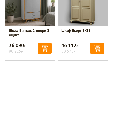
Шкаф Винтаж 2 двери 2
Шкаф Бьерт 1-33
ящика
36 090
46 112
Р
Р
90 225
50 575
Р
Р