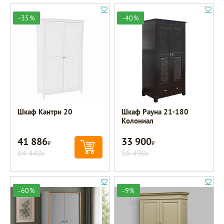
-35%
-40%
Шкаф Кантри 20
Шкаф Рауна 21-180
Колониал
41 886
33 900
Р
Р
64 440
56 490
Р
Р
-60%
-9%