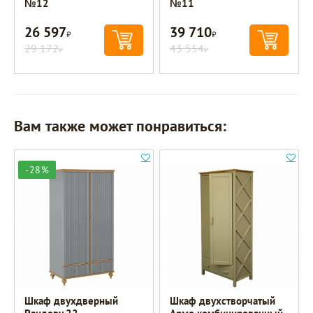
№12
№11
26 597
39 710
Р
Р
29 172
43 554
Р
Р
Вам также может понравиться:
-28%
Шкаф двухдверный
Шкаф двухстворчатый