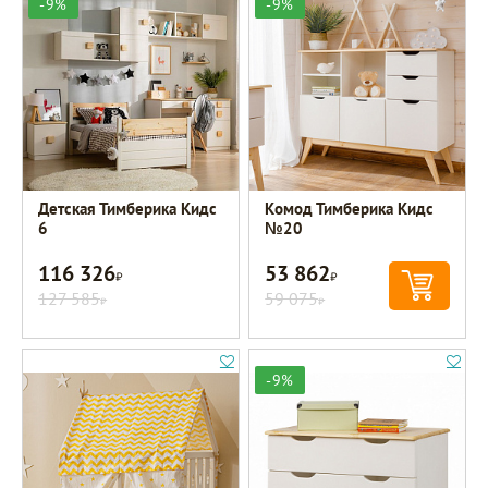
-9%
-9%
Детская Тимберика Кидс
Комод Тимберика Кидс
6
№20
116 326
53 862
Р
Р
127 585
59 075
Р
Р
-9%