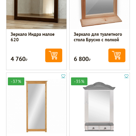
Зеркало Индра малое
Зеркало для туалетного
620
стола Брусно с полкой
4 760
6 800
Р
Р
-37%
-35%