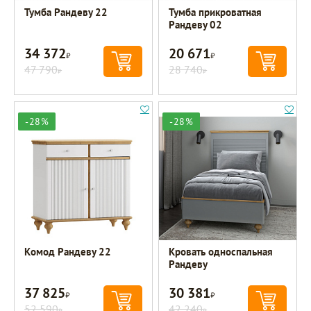
Тумба Рандеву 22
Тумба прикроватная
Рандеву 02
34 372
20 671
Р
Р
47 790
28 740
Р
Р
-28%
-28%
Комод Рандеву 22
Кровать односпальная
Рандеву
37 825
30 381
Р
Р
52 590
42 240
Р
Р