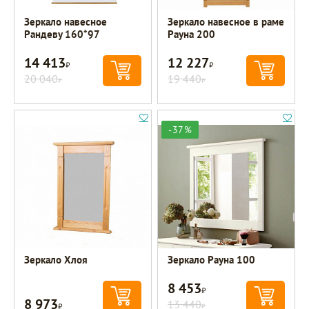
Зеркало навесное
Зеркало навесное в раме
Рандеву 160*97
Рауна 200
14 413
12 227
Р
Р
20 040
19 440
Р
Р
-37%
Зеркало Хлоя
Зеркало Рауна 100
8 453
Р
8 973
Р
13 440
Р