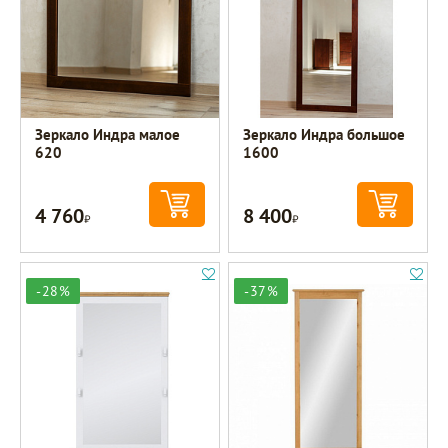
Зеркало Индра малое
Зеркало Индра большое
620
1600
4 760
8 400
Р
Р
-28%
-37%