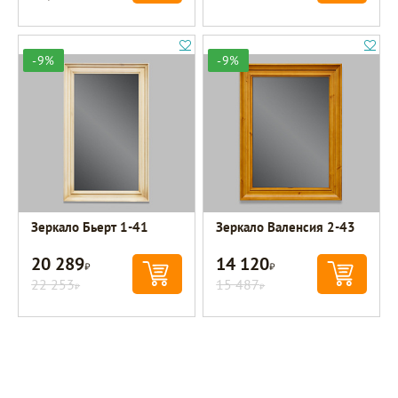
-9%
-9%
Зеркало Бьерт 1-41
Зеркало Валенсия 2-43
20 289
14 120
Р
Р
22 253
15 487
Р
Р