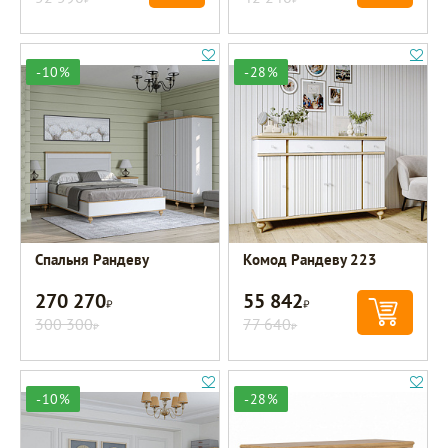
-10%
-28%
Спальня Рандеву
Комод Рандеву 223
270 270
55 842
Р
Р
300 300
77 640
Р
Р
-10%
-28%