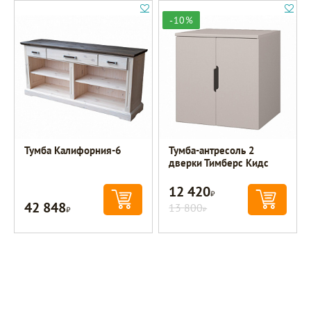
-10%
Тумба Калифорния-6
Тумба-антресоль 2
дверки Тимберс Кидс
12 420
Р
42 848
Р
13 800
Р