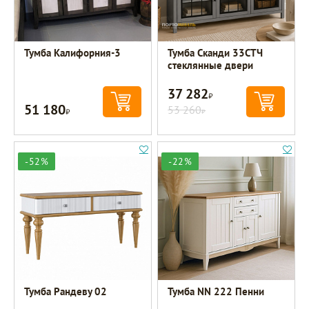
Тумба Калифорния-3
Тумба Сканди 33СТЧ
стеклянные двери
37 282
Р
51 180
Р
53 260
Р
-52%
-22%
Тумба Рандеву 02
Тумба NN 222 Пенни