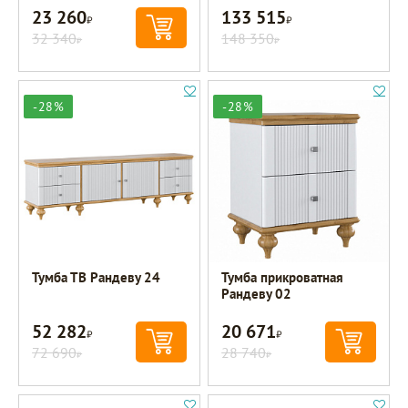
23 260
133 515
Р
Р
32 340
148 350
Р
Р
-28%
-28%
Тумба ТВ Рандеву 24
Тумба прикроватная
Рандеву 02
52 282
20 671
Р
Р
72 690
28 740
Р
Р