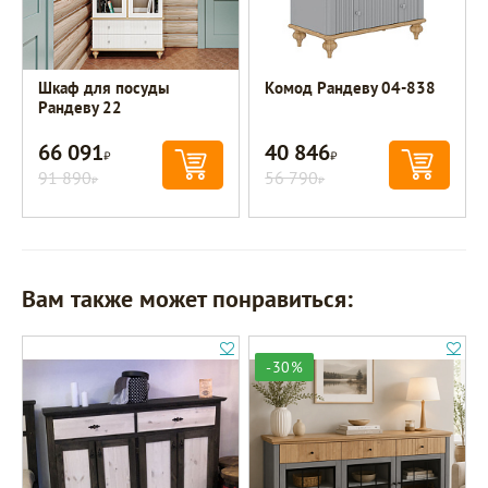
Шкаф для посуды
Комод Рандеву 04-838
Рандеву 22
66 091
40 846
Р
Р
91 890
56 790
Р
Р
Вам также может понравиться:
-30%