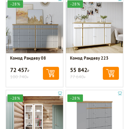
-28%
-28%
Комод Рандеву 08
Комод Рандеву 223
72 457
55 842
Р
Р
100 740
77 640
Р
Р
-28%
-28%