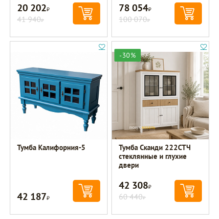
20 202
78 054
Р
Р
41 940
100 070
Р
Р
-30%
Тумба Калифорния-5
Тумба Сканди 222СТЧ
стеклянные и глухие
двери
42 308
Р
42 187
Р
60 440
Р