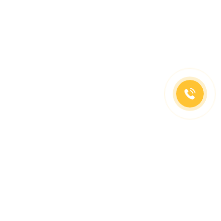
(499)653-73-43
(800)333-63-86
C 10 до 19 часов
Заказать звонок
Доставка в регионы
Москва, м. Славянский Бульвар, ул. Кременчугская,
д. 6, корпус 2.