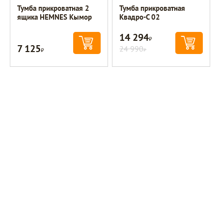
Тумба прикроватная 2
Тумба прикроватная
ящика HEMNES Кымор
Квадро-С 02
14 294
Р
7 125
Р
24 990
Р