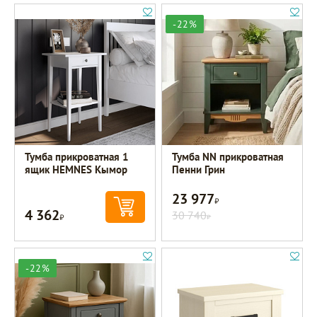
-22%
Тумба прикроватная 1
Тумба NN прикроватная
ящик HEMNES Кымор
Пенни Грин
23 977
Р
4 362
Р
30 740
Р
-22%