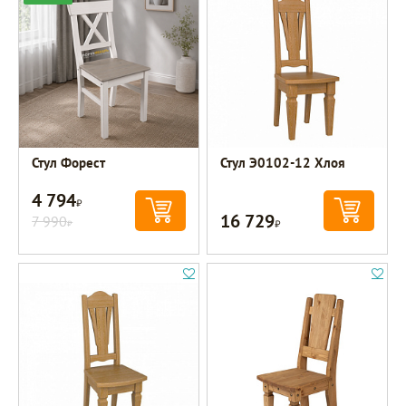
Стул Форест
Стул Э0102-12 Хлоя
4 794
Р
16 729
7 990
Р
Р