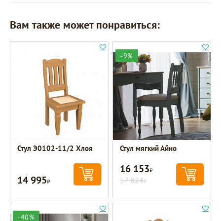
Вам также может понравиться:
-9%
Стул Э0102-11/2 Хлоя
Стул мягкий Айно
16 153
Р
14 995
Р
17 824
Р
-40%