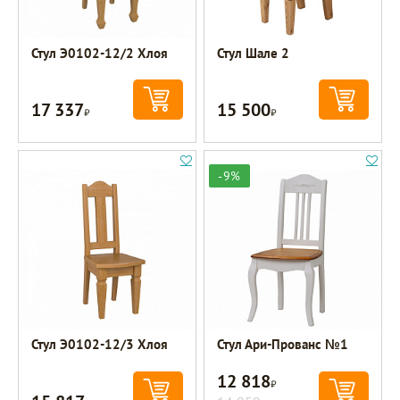
Стул Э0102-12/2 Хлоя
Стул Шале 2
17 337
15 500
Р
Р
-9%
Стул Э0102-12/3 Хлоя
Стул Ари-Прованс №1
12 818
Р