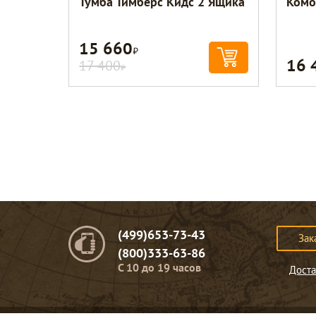
Тумба Тимберс Кидс 2 Ящика
Комо
15 660
Р
16 
17 400
Р
(499)653-73-43
Зак
(800)333-63-86
C 10 до 19 часов
Доста