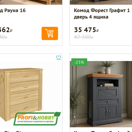
д Рауна 16
Комод Форест Графит 1
дверь 4 ящика
362
35 475
Р
Р
40
47 300
Р
Р
-25%