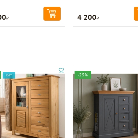
00
4 200
Р
Р
-25%
ХИТ