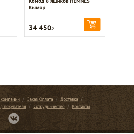
Комод 8 ящиков HEMNES
Кымор
34 450
Р
 компании
Заказ Оплата
Доставка
ид покупателя
Сотрудничество
Контакты
Перейти в нашу группу Вконтакте