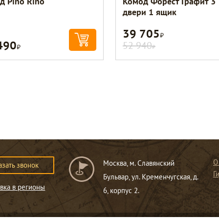
д Pino Rino
Комод Форест Графит 3
двери 1 ящик
39 705
Р
490
Р
52 940
Р
О
Москва, м. Славянский
азать звонок
Г
Бульвар, ул. Кременчугская, д.
вка в регионы
6, корпус 2.