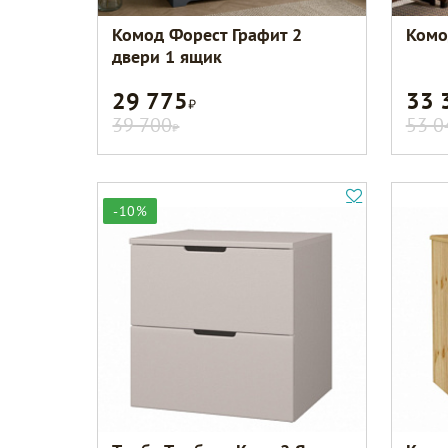
Комод Форест Графит 2
Комо
двери 1 ящик
29 775
33 
Р
39 700
53 0
Р
-10%