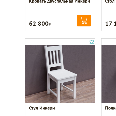
Кровать двуспальная Инкери
Стол
62 800
17 
Р
Стул Инкери
Полк