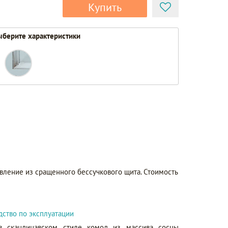
Купить
берите характеристики
вление из сращенного бессучкового щита. Стоимость
дство по эксплуатации
в скандинавском стиле комод из массива сосны