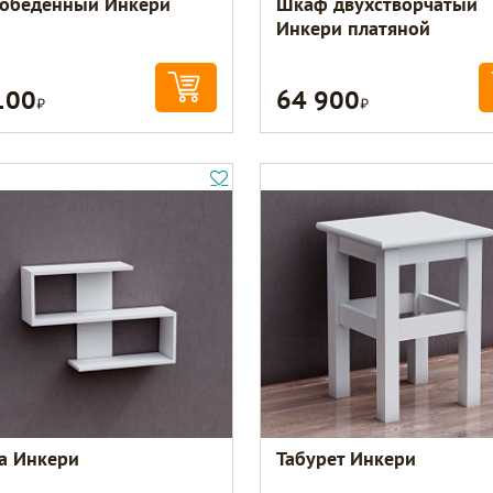
 обеденный Инкери
Шкаф двухстворчатый
Инкери платяной
100
64 900
Р
Р
а Инкери
Табурет Инкери