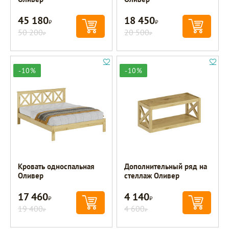
45 180
18 450
Р
Р
50 200
20 500
Р
Р
-10%
-10%
Кровать односпальная
Дополнительный ряд на
Оливер
стеллаж Оливер
17 460
4 140
Р
Р
19 400
4 600
Р
Р