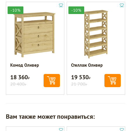
-10%
-10%
Комод Оливер
Стеллаж Оливер
18 360
19 530
Р
Р
20 400
21 700
Р
Р
Вам также может понравиться: