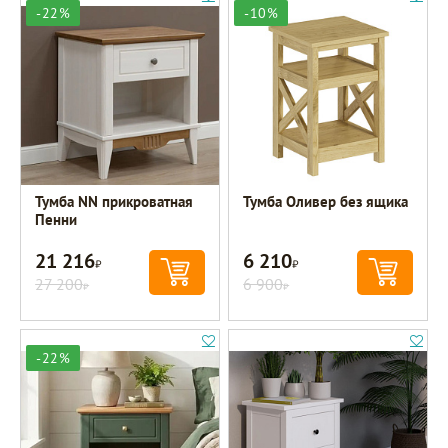
-22%
-10%
Тумба NN прикроватная
Тумба Оливер без ящика
Пенни
21 216
6 210
Р
Р
27 200
6 900
Р
Р
-22%