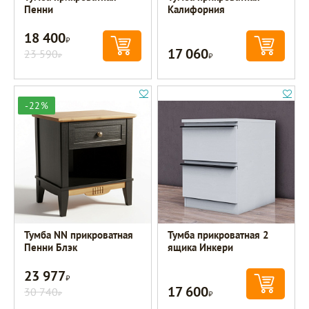
Пенни
Калифорния
18 400
Р
17 060
23 590
Р
Р
-22%
Тумба NN прикроватная
Тумба прикроватная 2
Пенни Блэк
ящика Инкери
23 977
Р
17 600
30 740
Р
Р