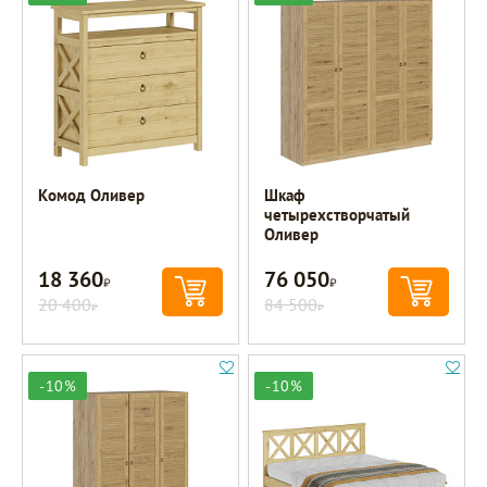
Комод Оливер
Шкаф
четырехстворчатый
Оливер
18 360
76 050
Р
Р
20 400
84 500
Р
Р
-10%
-10%