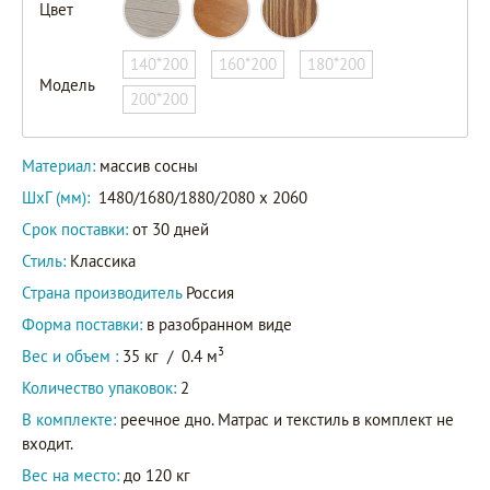
Цвет
140*200
160*200
180*200
Модель
200*200
Материал:
массив сосны
ШxГ (мм):
1480/1680/1880/2080 x 2060
Срок поставки:
от 30 дней
Стиль:
Классика
Страна производитель
Россия
Форма поставки:
в разобранном виде
3
Вес и объем :
35 кг
/
0.4 м
Количество упаковок:
2
В комплекте:
реечное дно. Матрас и текстиль в комплект не
входит.
Вес на место:
до 120 кг