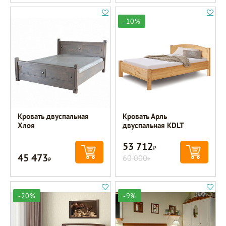
-10%
Кровать двуспальная
Кровать Арль
Хлоя
двуспальная KDLT
53 712
Р
45 473
Р
60 000
Р
-20%
-9%