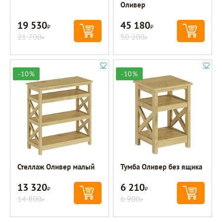
Оливер
19 530
45 180
Р
Р
21 700
50 200
Р
Р
-10%
-10%
Стеллаж Оливер малый
Тумба Оливер без ящика
13 320
6 210
Р
Р
14 800
6 900
Р
Р