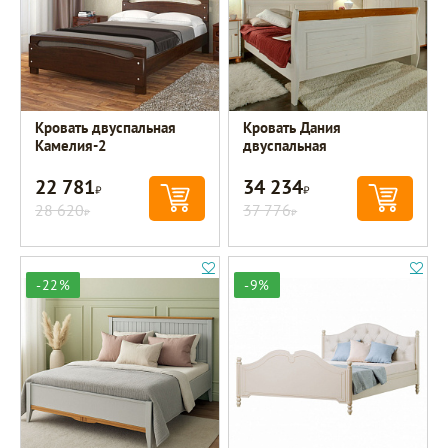
Кровать двуспальная
Кровать Дания
Камелия-2
двуспальная
22 781
34 234
Р
Р
28 620
37 776
Р
Р
-22%
-9%