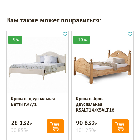
Вам также может понравиться:
-9%
-10%
Кровать двуспальная
Кровать Арль
Бетти №7/1
двуспальная
KSALT14/KSALT16
28 132
90 639
Р
Р
30 855
101 250
Р
Р