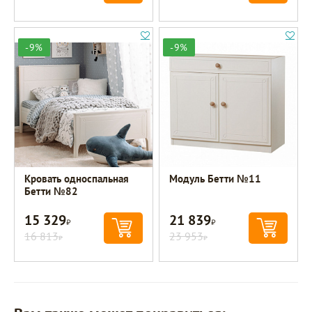
-9%
-9%
Кровать односпальная
Модуль Бетти №11
Бетти №82
15 329
21 839
Р
Р
16 813
23 953
Р
Р