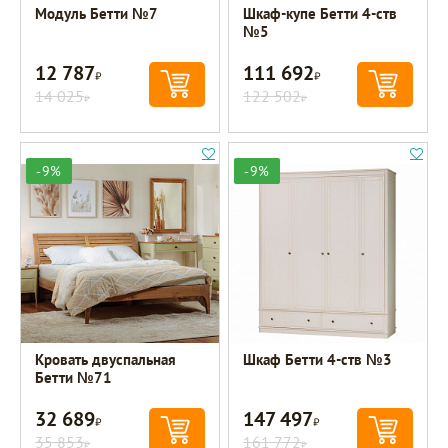
Модуль Бетти №7
Шкаф-купе Бетти 4-ств
№5
12 787
111 692
Р
Р
14 025
122 502
Р
Р
-9%
-9%
Кровать двуспальная
Шкаф Бетти 4-ств №3
Бетти №71
32 689
147 497
Р
Р
35 853
161 772
Р
Р