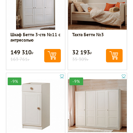
Шкаф Бетти 3-ств №11 с
Тахта Бетти №3
антресолью
149 310
32 193
Р
Р
163 761
35 309
Р
Р
-9%
-9%