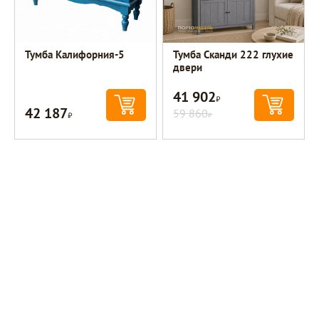
Тумба Калифорния-5
Тумба Сканди 222 глухие
двери
41 902
Р
42 187
Р
59 860
Р