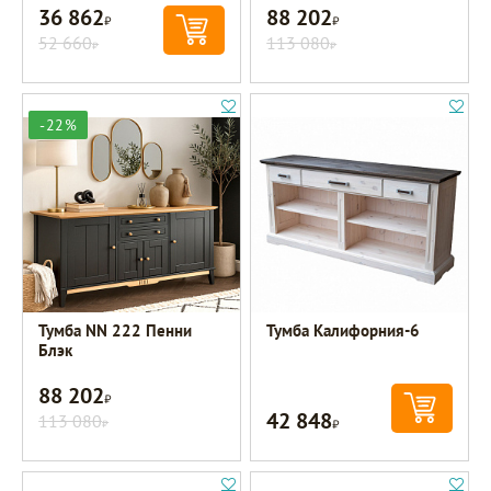
36 862
88 202
Р
Р
52 660
113 080
Р
Р
-22%
Тумба NN 222 Пенни
Тумба Калифорния-6
Блэк
88 202
Р
42 848
113 080
Р
Р