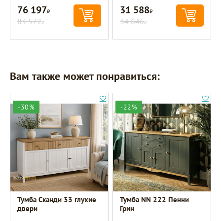
76 197
31 588
Р
Р
83 572
34 646
Р
Р
Вам также может понравиться:
-30%
-22%
Тумба Сканди 33 глухие
Тумба NN 222 Пенни
двери
Грин