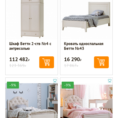
Шкаф Бетти 2-ств №4 с
Кровать односпальная
антресолью
Бетти №43
112 482
16 290
Р
Р
123 369
17 867
Р
Р
-9%
-9%