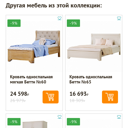
Другая мебель из этой коллекции:
-9%
-9%
Кровать односпальная
Кровать односпальная
мягкая Бетти №60
Бетти №65
24 598
16 693
Р
Р
26 979
18 309
Р
Р
-9%
-9%