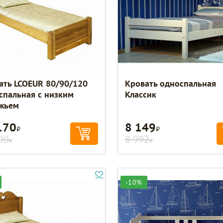
ать LCOEUR 80/90/120
Кровать односпальная
спальная с низким
Классик
жьем
170
8 149
Р
Р
00
8 992
Р
Р
-10%