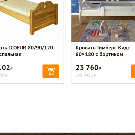
ать LCOEUR 80/90/120
Кровать Тимберс Кидс
спальная
80×180 с бортиком
102
23 760
Р
Р
60
26 400
Р
Р