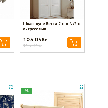
Шкаф-купе Бетти 2-ств №2 с
антресолью
103 058
Р
113 033
Р
-9%