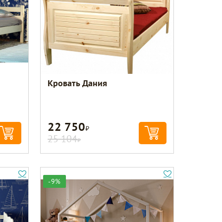
Кровать Дания
22 750
Р
25 104
Р
-9%