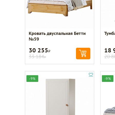
Кровать двуспальная Бетти
Тумб
№59
30 255
18 
Р
33 184
20 8
Р
-9%
-9%