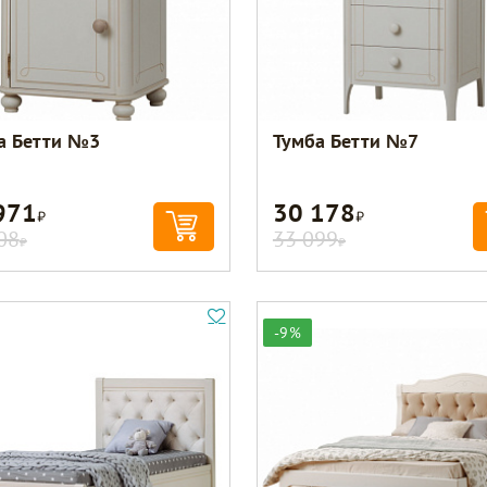
а Бетти №3
Тумба Бетти №7
971
30 178
Р
Р
08
33 099
Р
Р
-9%