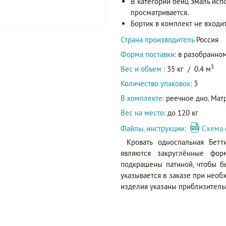
В категории бейц эмаль исп
просматривается.
Бортик в комплект не входит
Страна производитель
Россия
Форма поставки:
в разобранном
3
Вес и объем :
35 кг
/
0.4 м
Количество упаковок:
3
В комплекте:
реечное дно. Матр
Вес на место:
до 120 кг
Файлы, инструкции:
Схема 
Кровать односпальная Бет
являются закруглённые фо
подкрашены патиной, чтобы б
указывается в заказе при необ
изделия указаны приблизитель