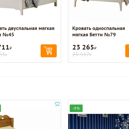
ать двуспальная мягкая
Кровать односпальная
и №45
мягкая Бетти №79
711
23 265
Р
Р
61
25 517
Р
Р
-9%