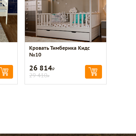
Кровать Тимберика Кидс
№10
26 814
Р
29 410
Р
Консультант по уюту
Здравствуйте! Это служба заботы о
покупателях. Подскажу по