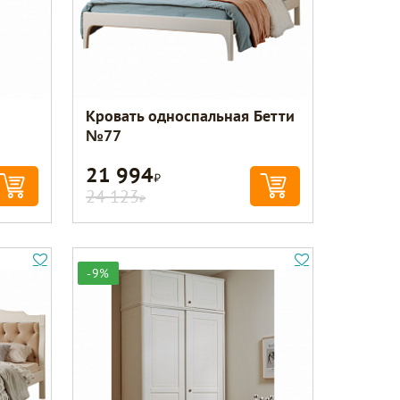
Кровать односпальная Бетти
№77
21 994
Р
24 123
Р
-9%