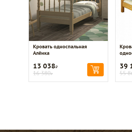
Кровать односпальная
Кров
Алёнка
одно
13 038
39 
Р
16 380
55 8
Р