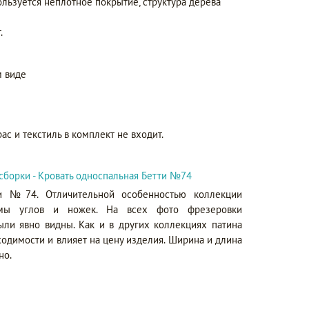
ользуется неплотное покрытие, структура дерева
.
 виде
ас и текстиль в комплект не входит.
сборки - Кровать односпальная Бетти №74
ти №74. Отличительной особенностью коллекции
рмы углов и ножек. На всех фото фрезеровки
ыли явно видны. Как и в других коллекциях патина
ходимости и влияет на цену изделия. Ширина и длина
но.