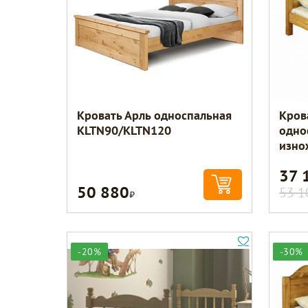
Кровать Арль односпальная
Кров
KLTN90/KLTN120
одно
изно
37 
50 880
Р
53 1
-20%
-30%