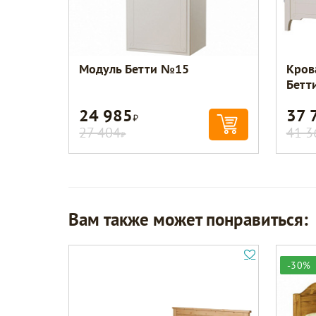
Модуль Бетти №15
Кров
Бетт
24 985
37 
Р
27 404
41 3
Р
Вам также может понравиться:
-30%