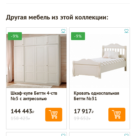
Другая мебель из этой коллекции:
-9%
-9%
Шкаф-купе Бетти 4-ств
Кровать односпальная
№5 с антресолью
Бетти №31
144 443
17 917
Р
Р
158 423
19 652
Р
Р