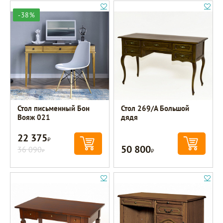
-38%
Стол письменный Бон
Стол 269/А Большой
Вояж 021
дядя
22 375
Р
50 800
36 090
Р
Р