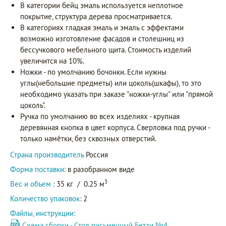
В категории бейц эмаль используется неплотное
покрытие, структура дерева просматривается.
В категориях гладкая эмаль и эмаль с эффектами
возможно изготовление фасадов и столешниц из
бессучкового мебельного щита. Стоимость изделий
увеличится на 10%.
Ножки - по умолчанию бочонки. Если нужны
углы(небольшие предметы) или цоколь(шкафы), то это
необходимо указать при заказе "ножки-углы" или "прямой
цоколь".
Ручка по умолчанию во всех изделиях - крупная
деревянная кнопка в цвет корпуса. Сверловка под ручки -
только намётки, без сквозных отверстий.
Страна производитель
Россия
Форма поставки:
в разобранном виде
3
Вес и объем :
35 кг
/
0.25 м
Количество упаковок:
2
Файлы, инструкции:
Схема сборки - Стол письменный Бетти №4