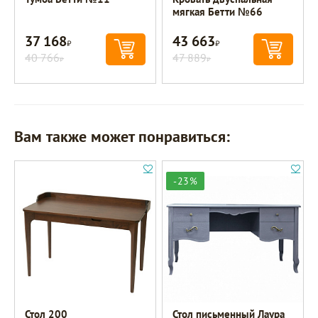
мягкая Бетти №66
37 168
43 663
Р
Р
40 766
47 889
Р
Р
Вам также может понравиться:
-23%
Стол 200
Стол письменный Лаура