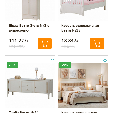
Шкаф Бетти 2-ств №2 с
Кровать односпальная
антресолью
Бетти №18
111 227
18 847
Р
Р
121 992
20 672
Р
Р
-9%
-9%
Тумба Бетти №11
Кровать двуспальная