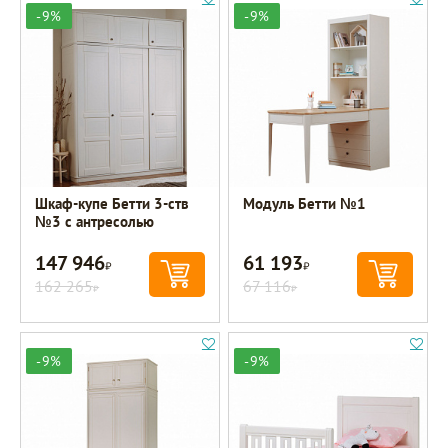
-9%
-9%
Шкаф-купе Бетти 3-ств
Модуль Бетти №1
№3 с антресолью
147 946
61 193
Р
Р
162 265
67 116
Р
Р
-9%
-9%