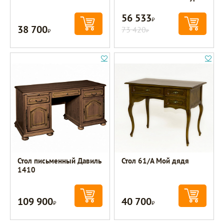
56 533
Р
38 700
Р
73 420
Р
Стол письменный Давиль
Стол 61/А Мой дядя
1410
109 900
40 700
Р
Р