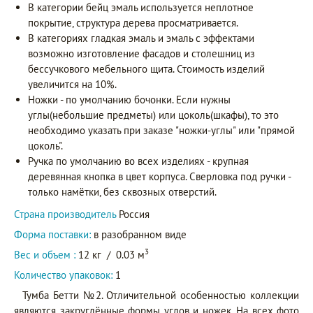
В категории бейц эмаль используется неплотное
покрытие, структура дерева просматривается.
В категориях гладкая эмаль и эмаль с эффектами
возможно изготовление фасадов и столешниц из
бессучкового мебельного щита. Стоимость изделий
увеличится на 10%.
Ножки - по умолчанию бочонки. Если нужны
углы(небольшие предметы) или цоколь(шкафы), то это
необходимо указать при заказе "ножки-углы" или "прямой
цоколь".
Ручка по умолчанию во всех изделиях - крупная
деревянная кнопка в цвет корпуса. Сверловка под ручки -
только намётки, без сквозных отверстий.
Страна производитель
Россия
Форма поставки:
в разобранном виде
3
Вес и объем :
12 кг
/
0.03 м
Количество упаковок:
1
Тумба Бетти №2. Отличительной особенностью коллекции
являются закруглённые формы углов и ножек. На всех фото