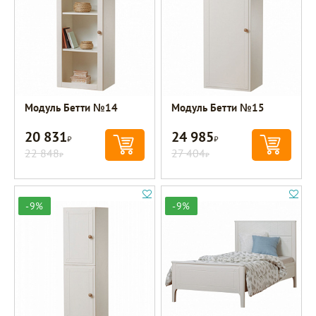
Модуль Бетти №14
Модуль Бетти №15
20 831
24 985
Р
Р
22 848
27 404
Р
Р
-9%
-9%