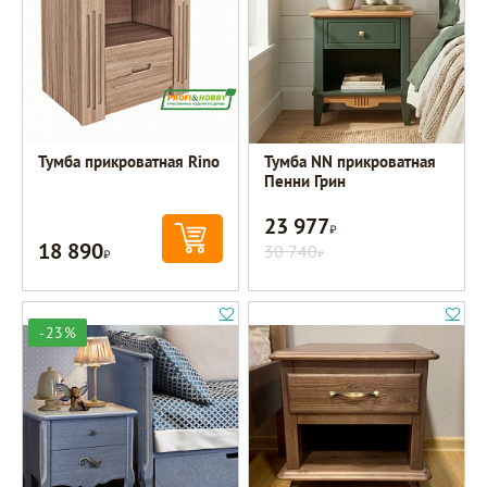
Тумба прикроватная Rino
Тумба NN прикроватная
Пенни Грин
23 977
Р
18 890
Р
30 740
Р
-23%