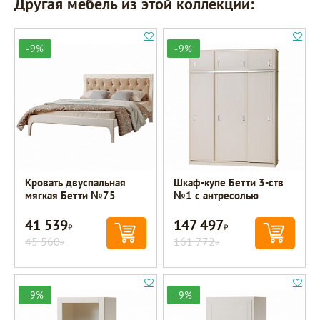
Другая мебель из этой коллекции:
-9%
-9%
Кровать двуспальная
Шкаф-купе Бетти 3-ств
мягкая Бетти №75
№1 с антресолью
41 539
147 497
Р
Р
45 560
161 772
Р
Р
-9%
-9%