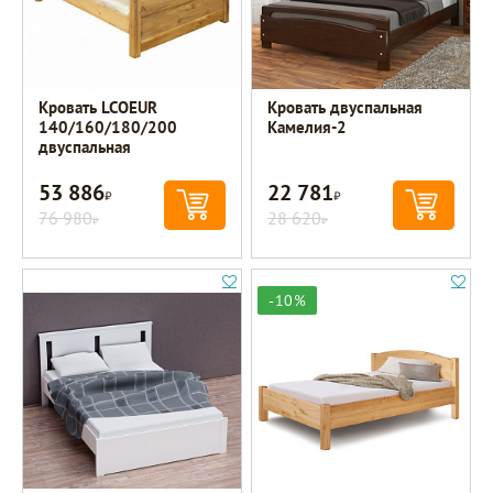
Кровать LCOEUR
Кровать двуспальная
140/160/180/200
Камелия-2
двуспальная
53 886
22 781
Р
Р
76 980
28 620
Р
Р
-10%