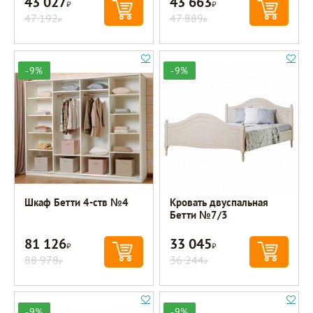
43 027
43 663
Р
Р
47 192
47 889
Р
Р
-9%
-9%
Шкаф Бетти 4-ств №4
Кровать двуспальная
Бетти №7/3
81 126
33 045
Р
Р
88 978
36 244
Р
Р
-9%
-9%