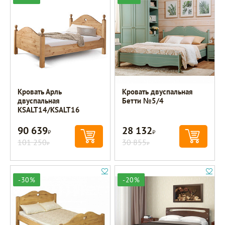
Кровать Арль
Кровать двуспальная
двуспальная
Бетти №5/4
KSALT14/KSALT16
90 639
28 132
Р
Р
101 250
30 855
Р
Р
-30%
-20%