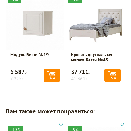
Модуль Бетти №19
Кровать двуспальная
мягкая Бетти №45
6 587
37 711
Р
Р
7 225
41 361
Р
Р
Вам также может понравиться:
-10%
-9%