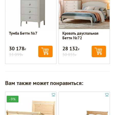
Тумба Бетти №7
Кровать двуспальная
Бетти №72
30 178
28 132
Р
Р
33 099
30 855
Р
Р
Вам также может понравиться:
-9%