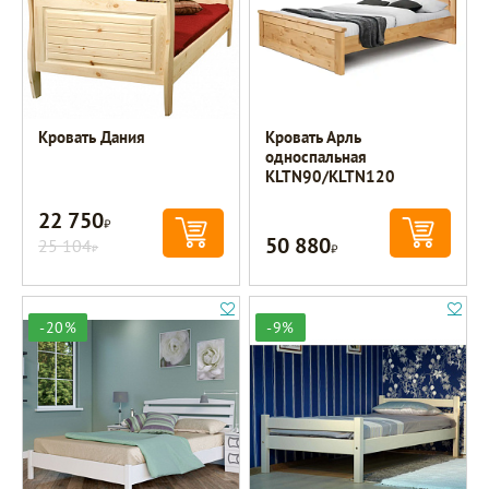
Кровать Дания
Кровать Арль
односпальная
KLTN90/KLTN120
22 750
Р
50 880
25 104
Р
Р
-20%
-9%