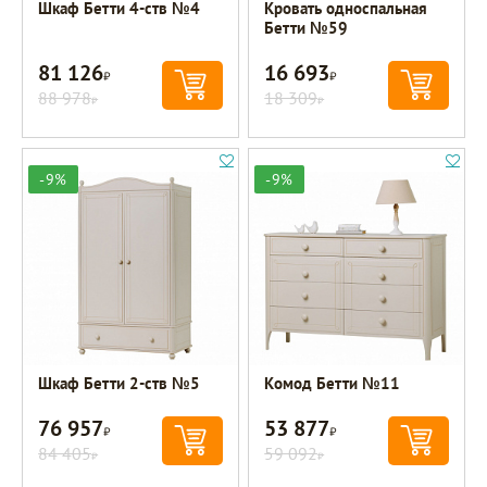
Шкаф Бетти 4-ств №4
Кровать односпальная
Бетти №59
81 126
16 693
Р
Р
88 978
18 309
Р
Р
-9%
-9%
Шкаф Бетти 2-ств №5
Комод Бетти №11
76 957
53 877
Р
Р
84 405
59 092
Р
Р