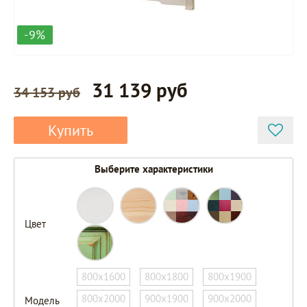
-9%
31 139 руб
34 153 руб
Купить
Выберите характеристики
Цвет
800х1600
800х1800
800х1900
800х2000
900х1900
900х2000
Модель