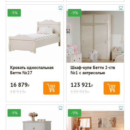
-9%
-9%
Кровать односпальная
Шкаф-купе Бетти 2-ств
Бетти №27
№1 с антресолью
16 879
123 921
Р
Р
18 513
135 915
Р
Р
-9%
-9%