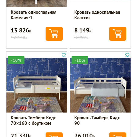
Кровать односпальная
Кровать односпальная
Камелия-1
Классик
13 826
8 149
Р
Р
17 370
8 992
Р
Р
-10%
-10%
Кровать Тимберс Кидс
Кровать Тимберс Кидс
70×160 с бортиком
90
21 330
26 010
Р
Р