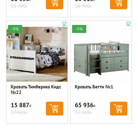
23 700
28 900
Р
Р
-9%
-9%
Кровать Тимберика Кидс
Кровать Бетти №1
№22
15 887
65 936
Р
Р
17 425
72 318
Р
Р