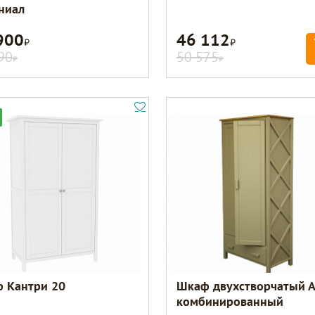
ниал
900
46 112
Р
Р
90
50 575
Р
Р
 Кантри 20
Шкаф двухстворчатый 
комбинированный