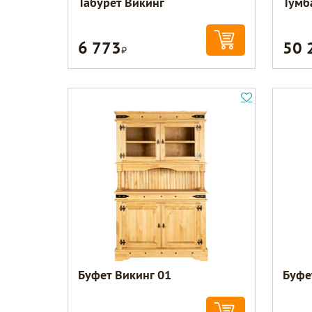
Табурет Викинг
Тумб
6 773
50 
Р
Буфет Викинг 01
Буфе