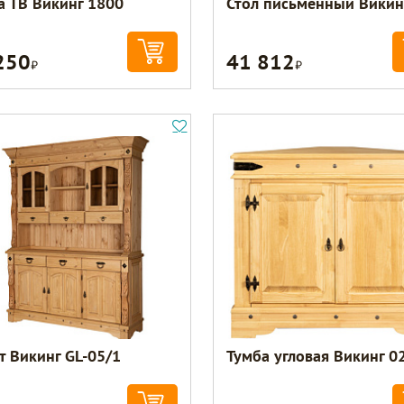
а ТВ Викинг 1800
Стол письменный Викин
250
41 812
Р
Р
т Викинг GL-05/1
Тумба угловая Викинг 0