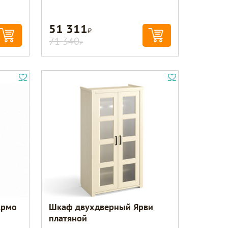
51 311
Р
71 340
Р
Армо
Шкаф двухдверный Ярви
платяной