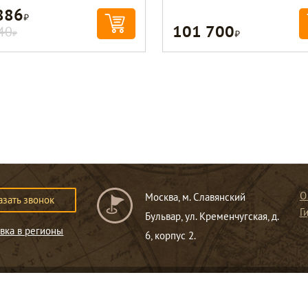
886
Р
101 700
Р
40
Р
О
Москва, м. Славянский
азать звонок
Г
Бульвар, ул. Кременчугская, д.
вка в регионы
6, корпус 2.
ся публичной офертой
.