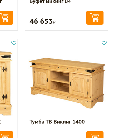
г
Буфет Викинг 04
46 653
Р
2
Тумба ТВ Викинг 1400