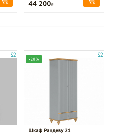
44 200
Р
-28%
Шкаф Рандеву 21