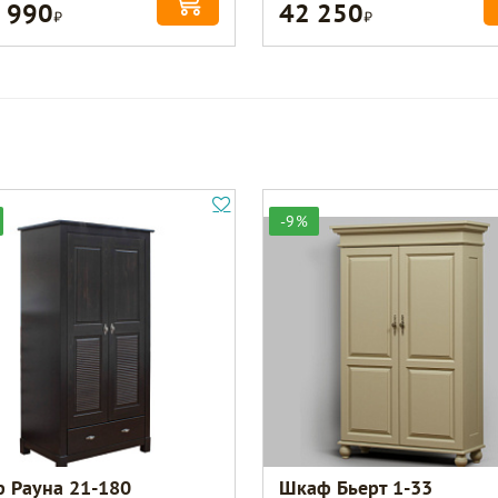
 990
42 250
Р
Р
-9%
 Рауна 21-180
Шкаф Бьерт 1-33