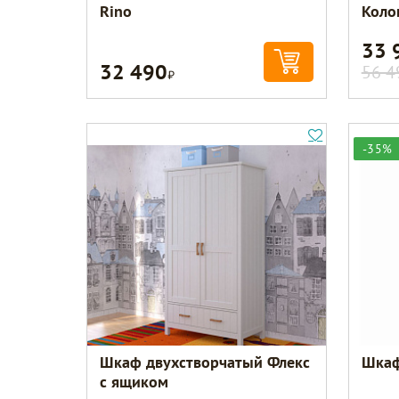
Rino
Коло
33 
32 490
Р
56 4
-35%
Шкаф двухстворчатый Флекс
Шкаф
с ящиком