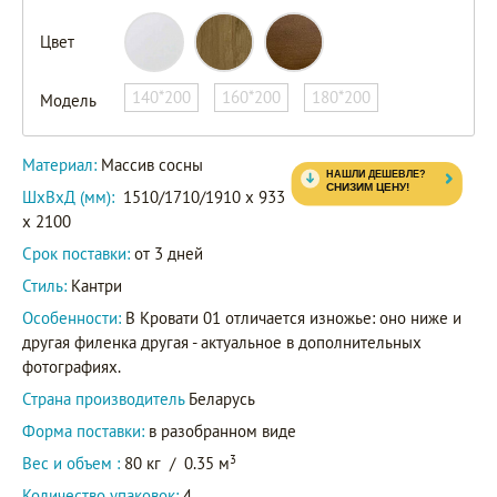
Цвет
140*200
160*200
180*200
Модель
Материал:
Массив сосны
ШxВxД (мм):
1510/1710/1910 x 933
x 2100
Срок поставки:
от 3 дней
Стиль:
Кантри
Особенности:
В Кровати 01 отличается изножье: оно ниже и
другая филенка другая - актуальное в дополнительных
фотографиях.
Страна производитель
Беларусь
Форма поставки:
в разобранном виде
3
Вес и объем :
80 кг
/
0.35 м
Количество упаковок:
4