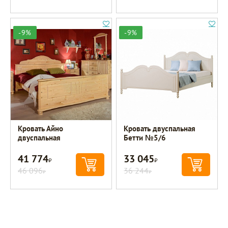
-9%
-9%
Кровать Айно
Кровать двуспальная
двуспальная
Бетти №5/6
41 774
33 045
Р
Р
46 096
36 244
Р
Р