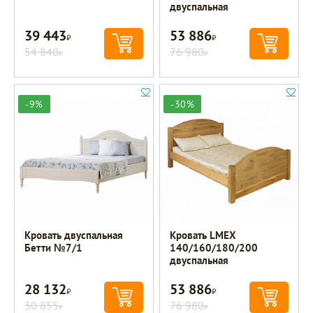
двуспальная
39 443
53 886
Р
Р
54 840
76 980
Р
Р
-9%
-30%
Кровать двуспальная
Кровать LMEX
Бетти №7/1
140/160/180/200
двуспальная
28 132
53 886
Р
Р
30 855
76 980
Р
Р