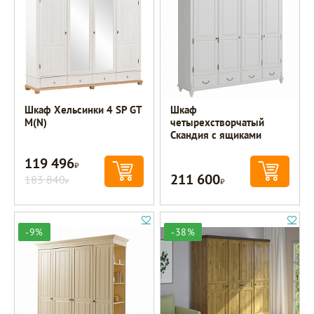
Шкаф Хельсинки 4 SP GT
Шкаф
M(N)
четырехстворчатый
Скандия с ящиками
119 496
Р
211 600
183 840
Р
Р
-9%
-38%