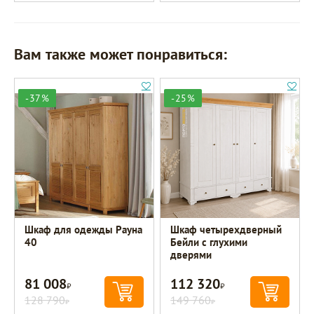
Вам также может понравиться:
-37%
-25%
Шкаф для одежды Рауна
Шкаф четырехдверный
40
Бейли с глухими
дверями
81 008
112 320
Р
Р
128 790
149 760
Р
Р