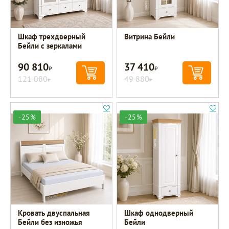
Шкаф трехдверный
Витрина Бейли
Бейли с зеркалами
90 810
37 410
Р
Р
121 080
49 880
Р
Р
-25%
-25%
Кровать двуспальная
Шкаф однодверный
Бейли без изножья
Бейли