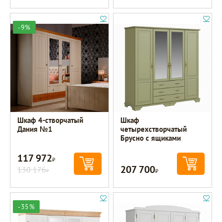
-9%
Шкаф 4-створчатый
Шкаф
Дания №1
четырехстворчатый
Брусно с ящиками
117 972
Р
207 700
130 176
Р
Р
-35%