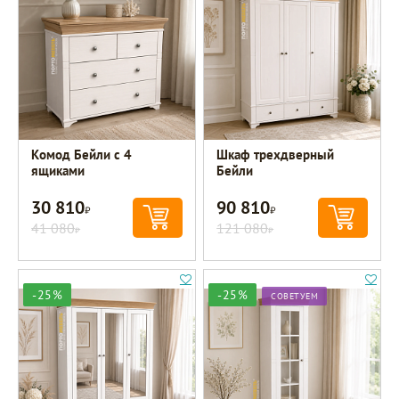
Комод Бейли с 4
Шкаф трехдверный
ящиками
Бейли
30 810
90 810
Р
Р
41 080
121 080
Р
Р
-25%
-25%
СОВЕТУЕМ