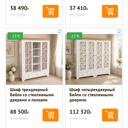
38 490
37 410
Р
Р
51 320
49 880
Р
Р
-25%
-25%
Шкаф трехдверный
Шкаф четырехдверный
Бейли со стеклянными
Бейли со стеклянными
дверями и полками
дверями
88 500
112 320
Р
Р
118 000
149 760
Р
Р