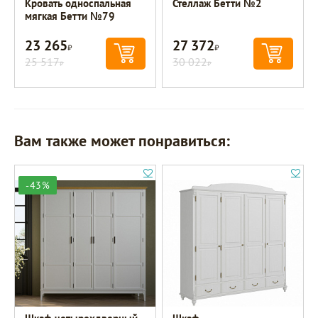
Кровать односпальная
Стеллаж Бетти №2
мягкая Бетти №79
23 265
27 372
Р
Р
25 517
30 022
Р
Р
Вам также может понравиться:
-43%