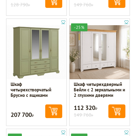
128 790
149 760
Р
Р
-25%
Шкаф
Шкаф четырехдверный
четырехстворчатый
Бейли с 2 зеркальными и
Брусно с ящиками
2 глухими дверями
112 320
Р
207 700
Р
149 760
Р