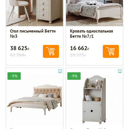
Стол письменный Бетти
Кровать односпальная
№3
Бетти №7/1
38 625
16 662
Р
Р
42 364
18 275
Р
Р
-9%
-9%