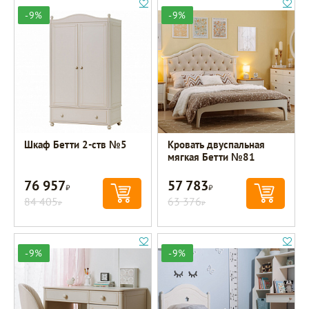
-9%
-9%
Шкаф Бетти 2-ств №5
Кровать двуспальная
мягкая Бетти №81
76 957
57 783
Р
Р
84 405
63 376
Р
Р
-9%
-9%