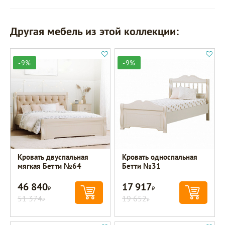
Другая мебель из этой коллекции:
-9%
-9%
Кровать двуспальная
Кровать односпальная
мягкая Бетти №64
Бетти №31
46 840
17 917
Р
Р
51 374
19 652
Р
Р