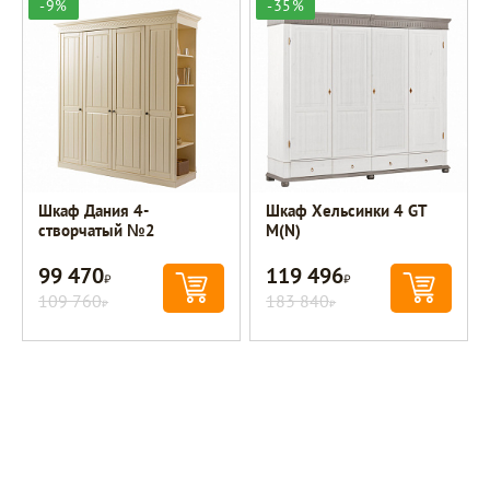
-9%
-35%
Шкаф Дания 4-
Шкаф Хельсинки 4 GT
створчатый №2
M(N)
99 470
119 496
Р
Р
109 760
183 840
Р
Р