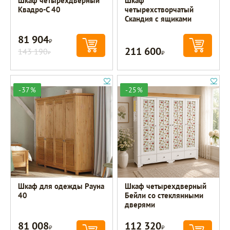
Шкаф четырехдверный
Шкаф
Квадро-С 40
четырехстворчатый
Скандия с ящиками
81 904
Р
211 600
143 190
Р
Р
-37%
-25%
Шкаф для одежды Рауна
Шкаф четырехдверный
40
Бейли со стеклянными
дверями
81 008
112 320
Р
Р