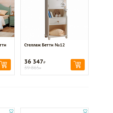
тти
Стеллаж Бетти №12
36 347
Р
39 865
Р