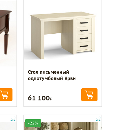
Стол письменный
однотумбовый Ярви
61 100
Р
-22%