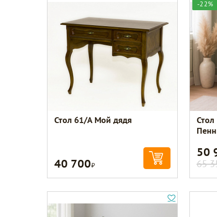
-22%
Стол 61/А Мой дядя
Стол
Пенн
50 
40 700
Р
65 3