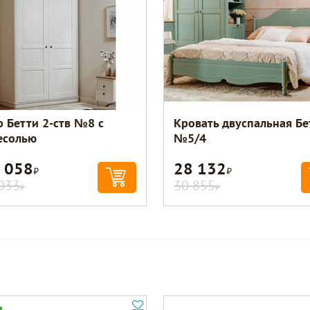
 Бетти 2-ств №8 с
Кровать двуспальная Бе
есолью
№5/4
 058
28 132
Р
Р
033
30 855
Р
Р