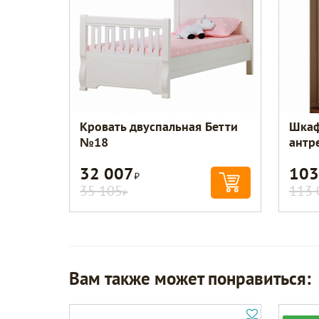
Кровать двуспальная Бетти
Шкаф
№18
антр
32 007
103
Р
35 105
113 
Р
Вам также может понравиться: