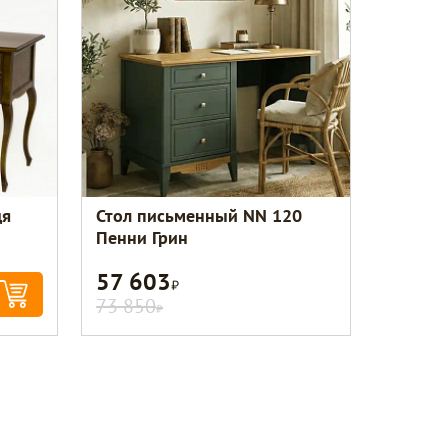
дя
Стол письменный NN 120
Пенни Грин
57 603
Р
73 850
Р