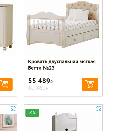
Кровать двуспальная мягкая
Бетти №23
55 489
Р
60 860
Р
-9%