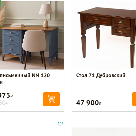
 письменный NN 120
Стол 71 Дубровский
и
973
Р
47 900
Р
50
Р