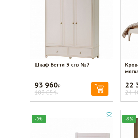
Шкаф Бетти 3-ств №7
Кров
мягк
93 960
22 
Р
103 054
24 4
Р
-9%
-9%