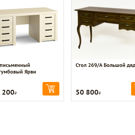
 письменный
Стол 269/А Большой дя
тумбовый Ярви
 200
50 800
Р
Р