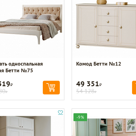
ать односпальная
Комод Бетти №12
ая Бетти №75
319
49 351
Р
Р
80
54 128
Р
Р
-9%