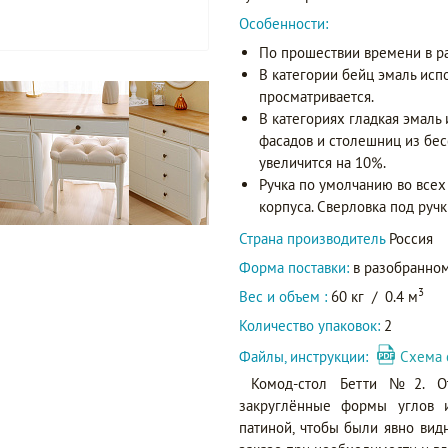
Особенности:
По прошествии времени в р
В категории бейц эмаль исп
просматривается.
В категориях гладкая эмаль
фасадов и столешниц из бес
увеличится на 10%.
Ручка по умолчанию во всех 
корпуса. Сверловка под ручк
Страна производитель
Россия
Форма поставки:
в разобранном
3
Вес и объем :
60 кг
/
0.4 м
Количество упаковок:
2
Файлы, инструкции:
Схема 
Комод-стол Бетти №2. От
закруглённые формы углов 
патиной, чтобы были явно видн