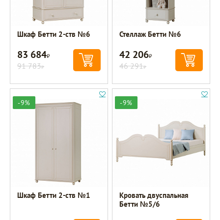
Шкаф Бетти 2-ств №6
Стеллаж Бетти №6
83 684
42 206
Р
Р
91 783
46 291
Р
Р
-9%
-9%
Шкаф Бетти 2-ств №1
Кровать двуспальная
Бетти №5/6