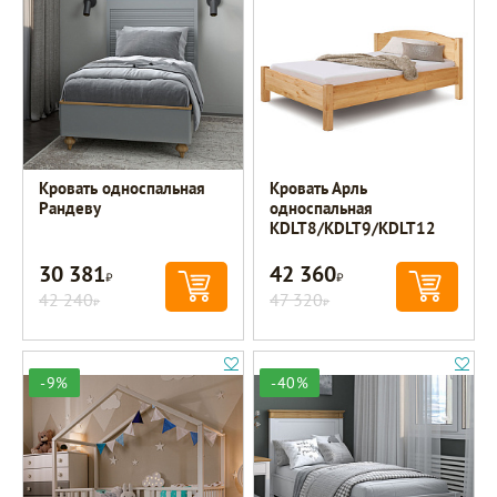
Кровать односпальная
Кровать Арль
Рандеву
односпальная
KDLT8/KDLT9/KDLT12
30 381
42 360
Р
Р
42 240
47 320
Р
Р
-9%
-40%