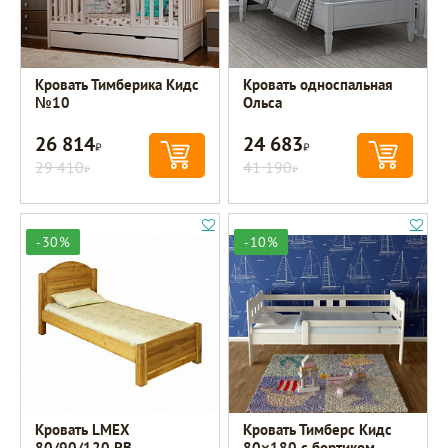
Кровать Тимберика Кидс
Кровать односпальная
№10
Ольса
26 814
24 683
Р
Р
29 410
41 190
Р
Р
-30%
-10%
Кровать LMEX
Кровать Тимберс Кидс
80/90/120 PB
80×180 с бортиком