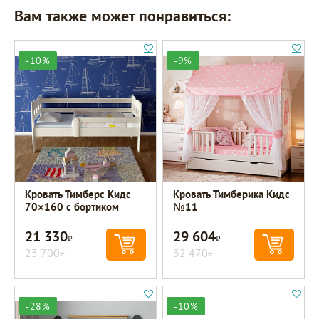
Вам также может понравиться:
-10%
-9%
Кровать Тимберс Кидс
Кровать Тимберика Кидс
70×160 с бортиком
№11
21 330
29 604
Р
Р
23 700
32 470
Р
Р
-28%
-10%