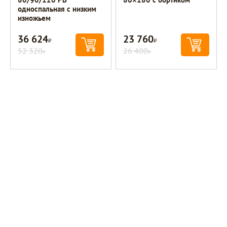
односпальная с низким
изножьем
36 624
23 760
Р
Р
52 320
26 400
Р
Р