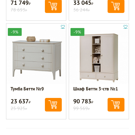
71 749
33 045
Р
Р
78 693
36 244
Р
Р
-9%
-9%
Тумба Бетти №9
Шкаф Бетти 3-ств №1
23 637
90 783
Р
Р
25 925
99 569
Р
Р