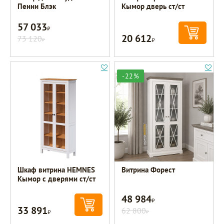
Пенни Блэк
Кымор дверь ст/ст
57 033
Р
20 612
73 120
Р
Р
-22%
Шкаф витрина HEMNES
Витрина Форест
Кымор с дверями ст/ст
48 984
Р
33 891
Р
62 800
Р