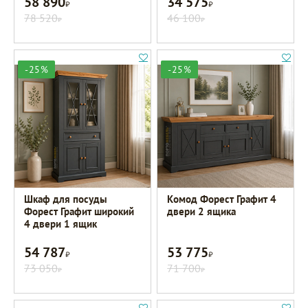
58 890
34 575
Р
Р
78 520
46 100
Р
Р
-25%
-25%
Шкаф для посуды
Комод Форест Графит 4
Форест Графит широкий
двери 2 ящика
4 двери 1 ящик
54 787
53 775
Р
Р
73 050
71 700
Р
Р