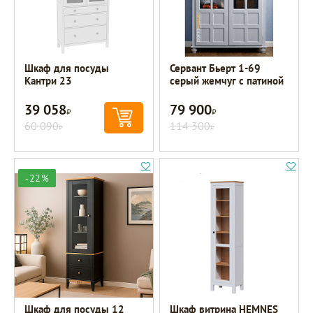
Шкаф для посуды
Сервант Бьерт 1-69
Кантри 23
серый жемчуг с патиной
39 058
79 900
Р
Р
60 090
114 300
Р
Р
-22%
Шкаф для посуды 12
Шкаф витрина HEMNES