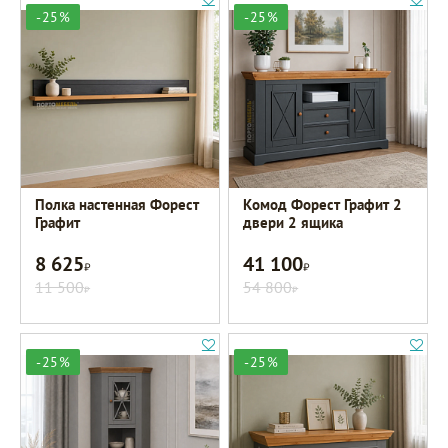
-25%
-25%
Полка настенная Форест
Комод Форест Графит 2
Графит
двери 2 ящика
8 625
41 100
Р
Р
11 500
54 800
Р
Р
-25%
-25%