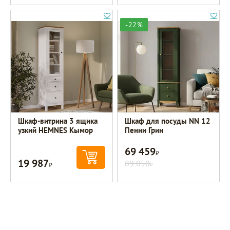
-22%
Шкаф-витрина 3 ящика
Шкаф для посуды NN 12
узкий HEMNES Кымор
Пенни Грин
69 459
Р
19 987
Р
89 050
Р