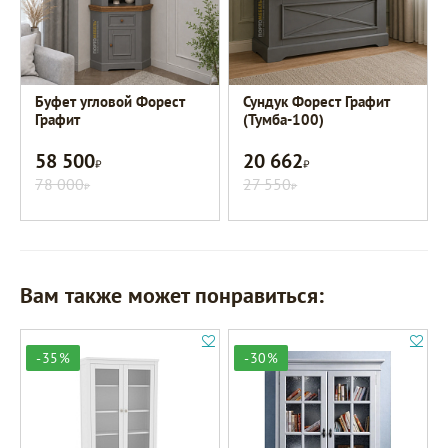
Буфет угловой Форест
Сундук Форест Графит
Графит
(Тумба-100)
58 500
20 662
Р
Р
78 000
27 550
Р
Р
Вам также может понравиться:
-35%
-30%