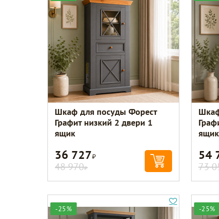
Шкаф для посуды Форест
Шкаф
Графит низкий 2 двери 1
Граф
ящик
ящик
36 727
54 
Р
48 970
73 0
Р
-25%
-25%