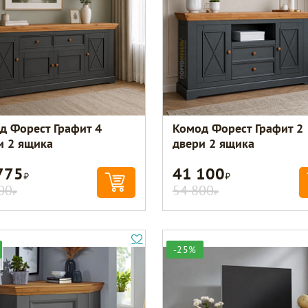
д Форест Графит 4
Комод Форест Графит 2
и 2 ящика
двери 2 ящика
775
41 100
Р
Р
00
54 800
Р
Р
-25%