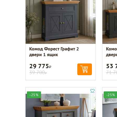
Комод Форест Графит 2
Комо
двери 1 ящик
двер
29 775
53 
Р
39 700
71 7
Р
-25%
-25%