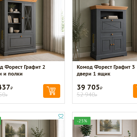
д Форест Графит 2
Комод Форест Графит 3
и и полки
двери 1 ящик
437
39 705
Р
Р
50
52 940
Р
Р
-25%