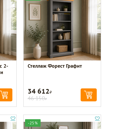
с 2-
Стеллаж Форест Графит
ми
34 612
Р
46 150
Р
-25%