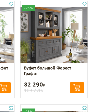
-25%
афит
Буфет большой Форест
Графит
82 290
Р
109 720
Р
-25%