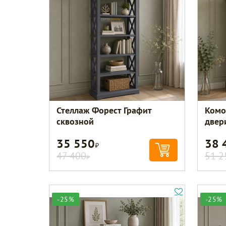
Стеллаж Форест Графит
Комо
сквозной
двер
35 550
38 
Р
47 400
51 2
Р
-25%
-25%