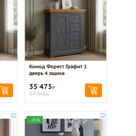
Комод Форест Графит 1
дверь 4 ящика
35 475
Р
47 300
Р
-25%