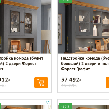
тройка комода (буфет
Надстройка комода (бу
й) 2 двери Форест
большой) 2 двери и пол
ит
Форест Графит
912
37 492
Р
Р
50
49 990
Р
Р
-25%