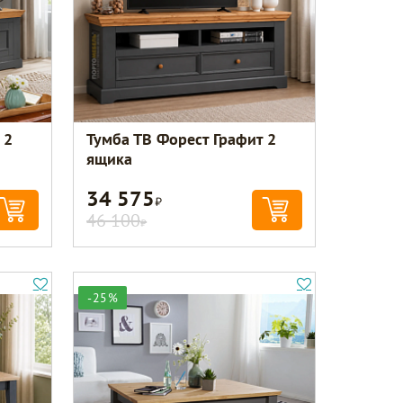
 2
Тумба ТВ Форест Графит 2
ящика
34 575
Р
46 100
Р
-25%