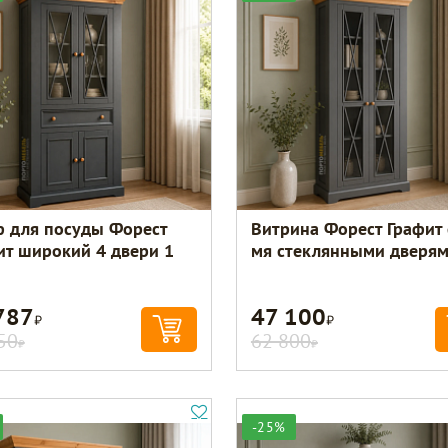
 для посуды Форест
Витрина Форест Графит 
ит широкий 4 двери 1
мя стеклянными дверя
787
47 100
Р
Р
50
62 800
Р
Р
-25%