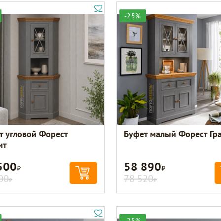
-25%
т угловой Форест
Буфет малый Форест Гр
ит
500
58 890
Р
Р
00
78 520
Р
Р
-25%