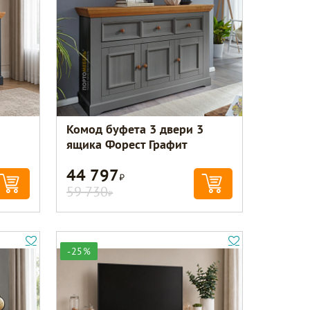
Комод буфета 3 двери 3
ящика Форест Графит
44 797
Р
59 730
Р
-25%