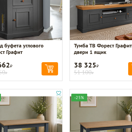
д буфета углового
Тумба ТВ Форест Графит
ст Графит
двери 1 ящик
662
38 325
Р
Р
50
51 100
Р
Р
-25%