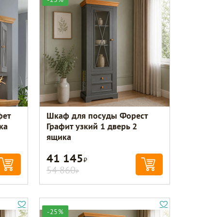
фет
Шкаф для посуды Форест
ка
Графит узкий 1 дверь 2
ящика
41 145
Р
54 860
Р
-25%