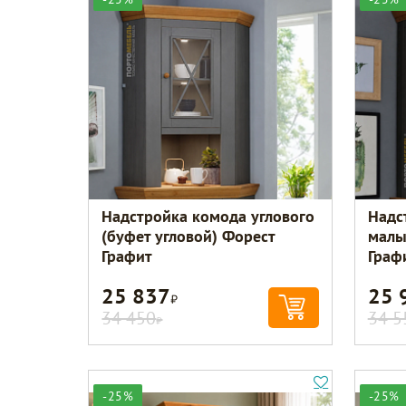
Надстройка комода углового
Надс
(буфет угловой) Форест
малы
Графит
Граф
25 837
25 
Р
34 450
34 5
Р
-25%
-25%