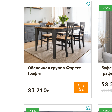
-25%
Обеденная группа Форест
Буфе
Графит
Граф
58 
83 210
Р
78 0
-25%
-25%