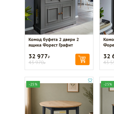
Комод буфета 2 двери 2
Комо
ящика Форест Графит
Форе
32 977
32 
Р
43 970
43 5
Р
-25%
-25%