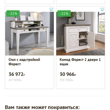
-22%
-22%
Стол с надстройкой
Комод Форест 2 двери 1
Форест
ящик
36 972
30 966
Р
Р
47 400
39 700
Р
Р
Вам также может понравиться: