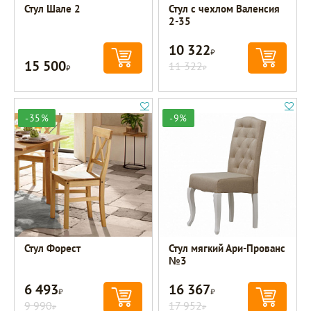
Стул Шале 2
Стул с чехлом Валенсия
2-35
10 322
Р
15 500
Р
11 322
Р
-35%
-9%
Стул Форест
Стул мягкий Ари-Прованс
№3
6 493
16 367
Р
Р
9 990
17 952
Р
Р