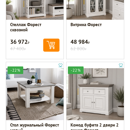
Стеллаж Форест
Витрина Форест
сквозной
36 972
48 984
Р
Р
47 400
62 800
Р
Р
-22%
-22%
Стол журнальный Форест
Комод буфета 2 двери 2