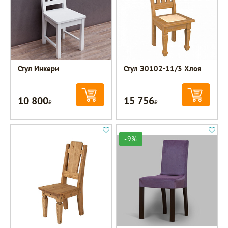
Стул Инкери
Стул Э0102-11/3 Хлоя
10 800
15 756
Р
Р
-9%