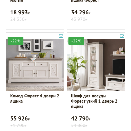
малый
ящика Форест
18 993
34 296
Р
Р
24 350
43 970
Р
Р
-22%
-22%
Комод Форест 4 двери 2
Шкаф для посуды
ящика
Форест узкий 1 дверь 2
ящика
55 926
42 790
Р
Р
71 700
54 860
Р
Р