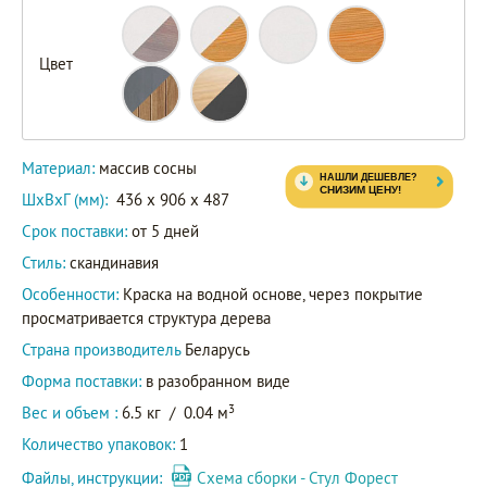
Цвет
Материал:
массив сосны
ШxВxГ (мм):
436 x 906 x 487
Срок поставки:
от 5 дней
Стиль:
скандинавия
Особенности:
Краска на водной основе, через покрытие
просматривается структура дерева
Страна производитель
Беларусь
Форма поставки:
в разобранном виде
3
Вес и объем :
6.5 кг
/
0.04 м
Количество упаковок:
1
Файлы, инструкции:
Схема сборки - Стул Форест